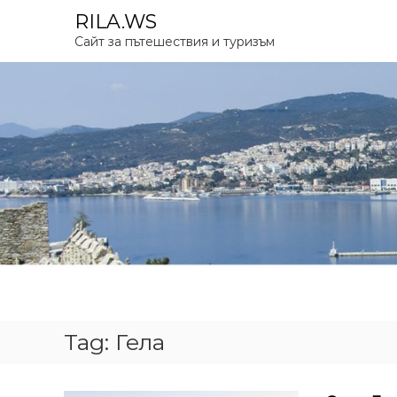
S
RILA.WS
k
Сайт за пътешествия и туризъм
i
p
t
o
c
o
n
t
e
n
t
Tag:
Гела