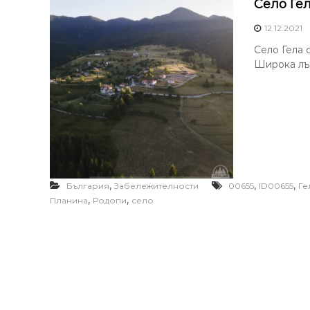
Село Ге
12.12.2021
Село Гела 
Широка лък
,
,
,
България
Забележителности
00655
ID00655
Ге
,
,
Планина
Родопи
село