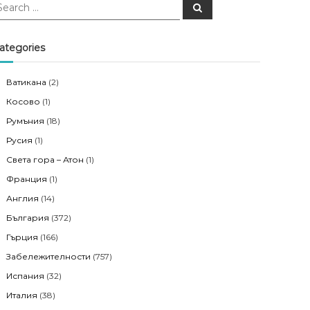
S
e
a
r
c
ategories
h
Ватикана
(2)
Косово
(1)
Румъния
(18)
Русия
(1)
Света гора – Атон
(1)
Франция
(1)
Англия
(14)
България
(372)
Гърция
(166)
Забележителности
(757)
Испания
(32)
Италия
(38)