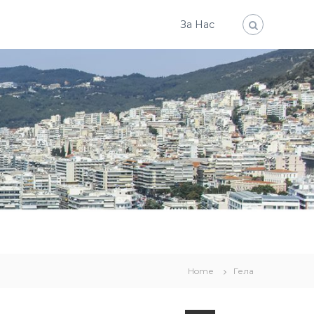
За Нас
Home
Гела