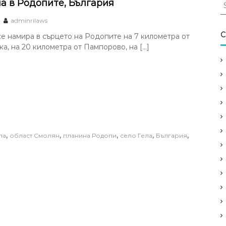
S
ла в Родопите, България
e
adminrilaws
a
r
C
се намира в сърцето на Родопите на 7 километра от
c
а, на 20 километра от Пампорово, на […]
h
f
o
r
:
,
,
,
,
,
ла
област Смолян
планина Родопи
село Гела
България