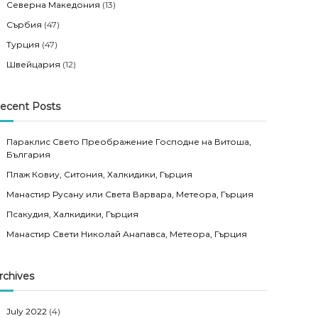
Северна Македония
(13)
Сърбия
(47)
Турция
(47)
Швейцария
(12)
ecent Posts
Параклис Свето Преображение Господне на Витоша,
България
Плаж Ковиу, Ситония, Халкидики, Гърция
Манастир Русану или Света Варвара, Метеора, Гърция
Псакудия, Халкидики, Гърция
Манастир Свети Николай Анапавса, Метеора, Гърция
rchives
July 2022
(4)