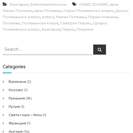
,
,
,
България
Забележителности
00567
ID00567
връх
,
,
,
Малък Полежан
връх Полежан
Горно Полежанско езеро
Долно
,
,
,
,
Полежанско езеро
езеро
Малък Полежан
Пирин планина
,
,
,
Полежан
Полежански езера
Северен Пирин
Средно
,
,
,
Полежанско езеро
България
Пирин
Планина
S
S
e
e
a
a
r
c
r
Categories
h
c
h
Ватикана
(2)
f
Косово
(1)
o
r
Румъния
(18)
:
Русия
(1)
Света гора – Атон
(1)
Франция
(1)
Англия
(14)