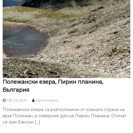
Полежански езера, Пирин планина,
България
08.06.2021
adminrilaws
Полежански езера са разположени от южната страна на
връх Полежан, в северния дял на Пирин Планина. Отичат
се към Бански […]