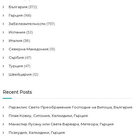
България
(372)
Гърция
(166)
Забележителности
(757)
Испания
(32)
Италия
(38)
Северна Македония
(13)
Сърбия
(47)
Турция
(47)
Швейцария
(12)
Recent Posts
Параклис Свето Преображение Господне на Витоша, България
Плаж Ковиу, Ситония, Халкидики, Гърция
Манастир Русану или Света Варвара, Метеора, Гърция
Псакудия, Халкидики, Гърция