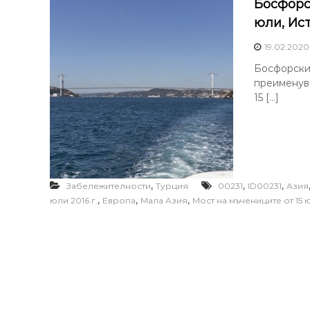
Босфорс
юли, Ис
19.02.2020
Босфорски м
преименува
15 […]
,
,
,
Забележителности
Турция
00231
ID00231
Азия
,
,
,
юли 2016 г.
Европа
Мала Азия
Мост на мъчениците от 15 