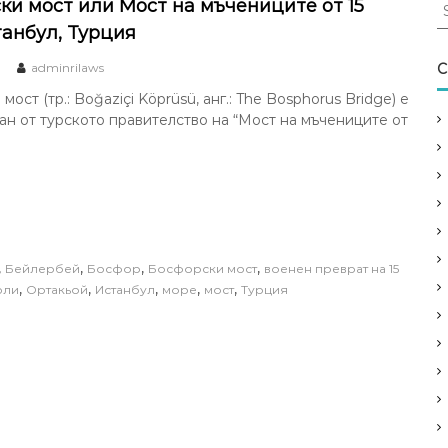
S
ки мост или Мост на мъчениците от 15
e
танбул, Турция
a
r
adminrilaws
C
c
ост (тр.: Boğaziçi Köprüsü, анг.: The Bosphorus Bridge) е
h
н от турското правителство на “Мост на мъчениците от
f
o
r
:
,
,
,
,
Бейлербей
Босфор
Босфорски мост
военен преврат на 15
,
,
,
,
,
юли
Ортакьой
Истанбул
море
мост
Турция