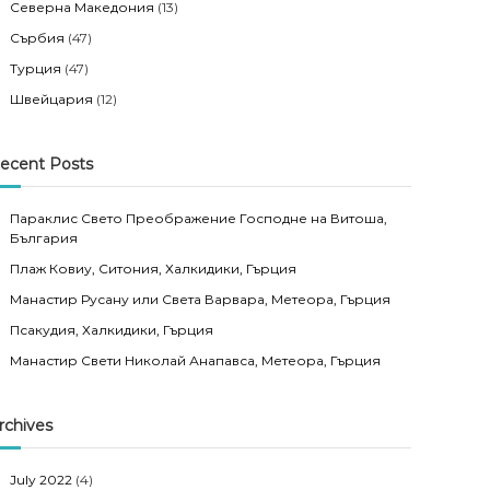
Северна Македония
(13)
Сърбия
(47)
Турция
(47)
Швейцария
(12)
ecent Posts
Параклис Свето Преображение Господне на Витоша,
България
Плаж Ковиу, Ситония, Халкидики, Гърция
Манастир Русану или Света Варвара, Метеора, Гърция
Псакудия, Халкидики, Гърция
Манастир Свети Николай Анапавса, Метеора, Гърция
rchives
July 2022
(4)