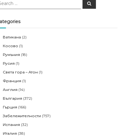
S
e
a
r
c
ategories
h
Ватикана
(2)
Косово
(1)
Румъния
(18)
Русия
(1)
Света гора – Атон
(1)
Франция
(1)
Англия
(14)
България
(372)
Гърция
(166)
Забележителности
(757)
Испания
(32)
Италия
(38)