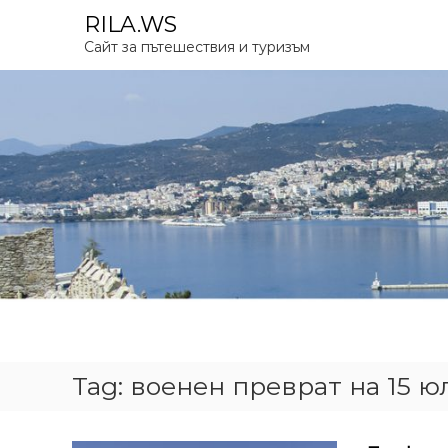
S
RILA.WS
k
Сайт за пътешествия и туризъм
i
p
t
o
c
o
n
t
e
n
t
Tag:
военен преврат на 15 юл