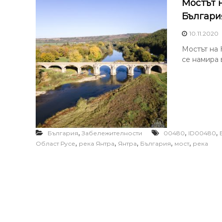
Мостът 
Българи
10.11.2020
Мостът на 
се намира 
,
,
,
България
Забележителности
00480
ID00480
,
,
,
,
,
Област Русе
река Янтра
Янтра
България
мост
река