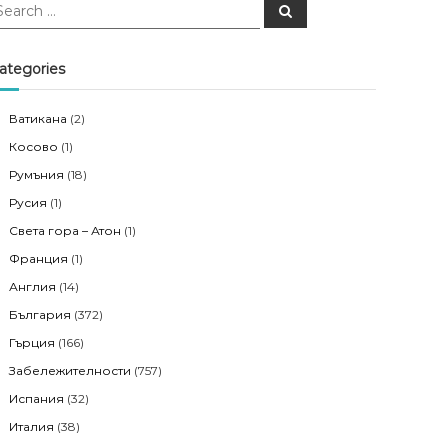
S
e
a
r
c
ategories
h
Ватикана
(2)
Косово
(1)
Румъния
(18)
Русия
(1)
Света гора – Атон
(1)
Франция
(1)
Англия
(14)
България
(372)
Гърция
(166)
Забележителности
(757)
Испания
(32)
Италия
(38)