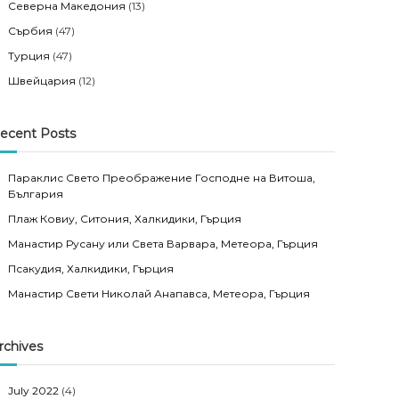
Северна Македония
(13)
Сърбия
(47)
Турция
(47)
Швейцария
(12)
ecent Posts
Параклис Свето Преображение Господне на Витоша,
България
Плаж Ковиу, Ситония, Халкидики, Гърция
Манастир Русану или Света Варвара, Метеора, Гърция
Псакудия, Халкидики, Гърция
Манастир Свети Николай Анапавса, Метеора, Гърция
rchives
July 2022
(4)