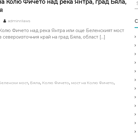
S
на Колю Фичето над река Янтра, град Бяла,
e
я
a
r
adminrilaws
C
c
Колю Фичето над река Янтра или още Беленският мост
h
в североизточния край на град Бяла, област […]
f
o
r
:
,
,
,
,
Беленски мост
Бяла
Колю Фичето
мост на Колю Фичето