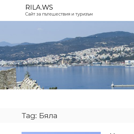
S
RILA.WS
k
Сайт за пътешествия и туризъм
i
p
t
o
c
o
n
t
e
n
t
Tag:
Бяла