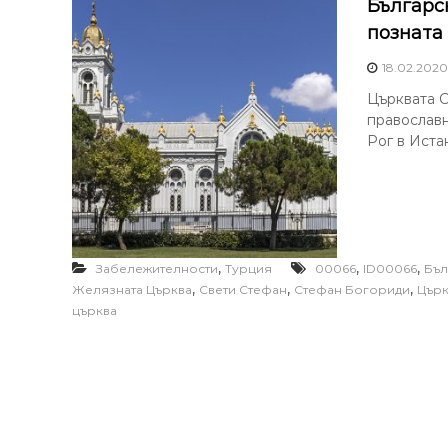
Българс
позната
18.02.2020
Църквата С
православн
Рог в Истан
,
,
,
Забележителности
Турция
00066
ID00066
Бъл
,
,
,
Желязната Църква
Свети Стефан
Стефан Богориди
Църк
църква