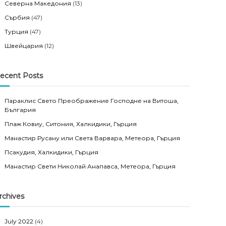
Северна Македония
(13)
Сърбия
(47)
Турция
(47)
Швейцария
(12)
ecent Posts
Параклис Свето Преображение Господне на Витоша,
България
Плаж Ковиу, Ситония, Халкидики, Гърция
Манастир Русану или Света Варвара, Метеора, Гърция
Псакудия, Халкидики, Гърция
Манастир Свети Николай Анапавса, Метеора, Гърция
rchives
July 2022
(4)