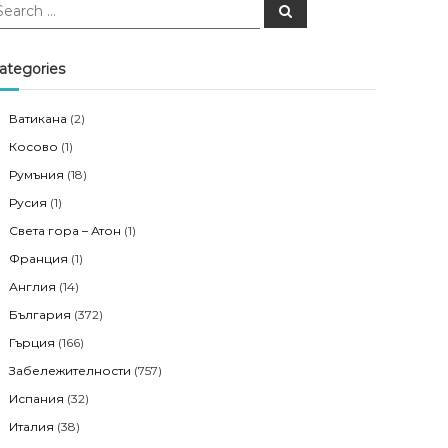
S
e
a
r
c
ategories
h
Ватикана
(2)
Косово
(1)
Румъния
(18)
Русия
(1)
Света гора – Атон
(1)
Франция
(1)
Англия
(14)
България
(372)
Гърция
(166)
Забележителности
(757)
Испания
(32)
Италия
(38)