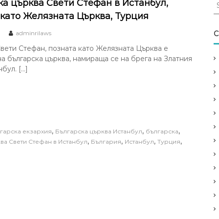
S
ка църква Свети Стефан в Истанбул,
e
 като Желязната Църква, Турция
a
r
adminrilaws
C
c
вети Стефан, позната като Желязната Църква е
h
а българска църква, намираща се на брега на Златния
f
бул. […]
o
r
:
,
,
,
гарска екзархия
Българска църква Истанбул
българска
,
,
,
,
ва Свети Стефан в Истанбул
България
Истанбул
Турция