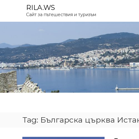
S
RILA.WS
k
Сайт за пътешествия и туризъм
i
p
t
o
c
o
n
t
e
n
t
Tag:
Българска църква Иста