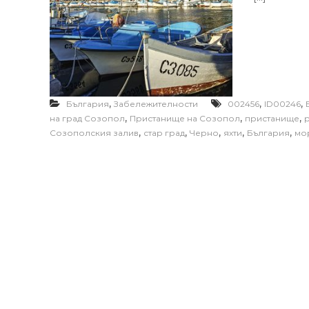
,
,
,
България
Забележителности
002456
ID00246
,
,
,
на град Созопол
Пристанище на Созопол
пристанище
,
,
,
,
,
Созополския залив
стар град
Черно
яхти
България
мо