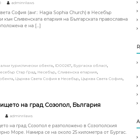
0
adminrilaws
вета София (анг.: Hagia Sophia Church) в Несебър
 към Сливенската епархия на Българската православна
зположена е на […]
R
,
,
,
ални туристически обекта
ID00267
Бургаска област
,
,
,
есебър Стар Град
Несебър
Сливенска епархия
,
,
,
обекта
Църква Света София в Несебър
Църква Света София
ището на град Созопол, България
adminrilaws
A
ето на град Созопол е разположено в Созополския
ерно Море. Намира се на около 25 километра от Бургас.