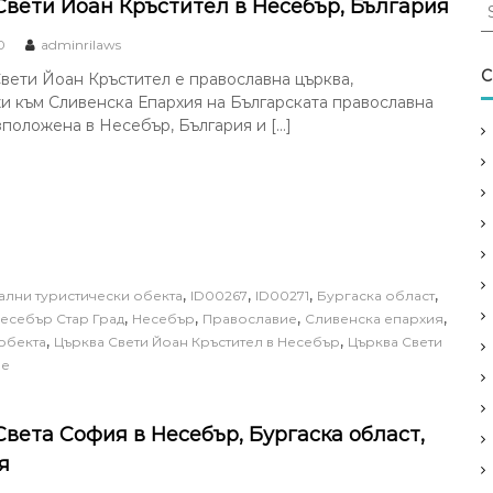
S
Свети Йоан Кръстител в Несебър, България
e
0
adminrilaws
a
r
C
вети Йоан Кръстител е православна църква,
c
 към Сливенска Епархия на Българската православна
h
зположена в Несебър, България и […]
f
o
r
:
,
,
,
,
ални туристически обекта
ID00267
ID00271
Бургаска област
,
,
,
,
есебър Стар Град
Несебър
Православие
Сливенска епархия
,
,
обекта
Църква Свети Йоан Кръстител в Несебър
Църква Свети
ие
Света София в Несебър, Бургаска област,
я