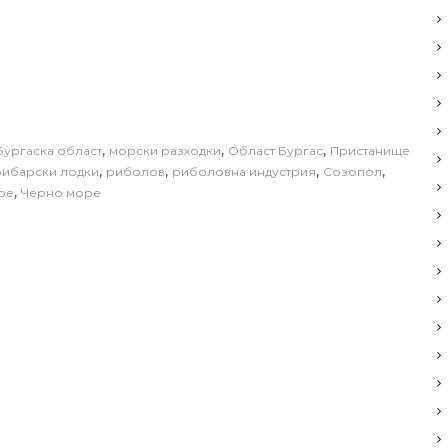
,
,
,
Бургаска област
морски разходки
Област Бургас
Пристанище
,
,
,
,
рибарски лодки
риболов
риболовна индустрия
Созопол
,
ре
Черно море