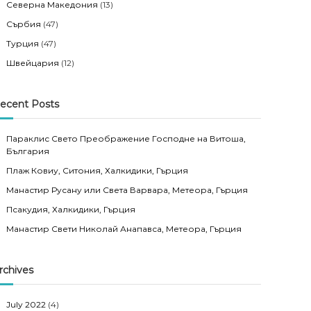
Северна Македония
(13)
Сърбия
(47)
Турция
(47)
Швейцария
(12)
ecent Posts
Параклис Свето Преображение Господне на Витоша,
България
Плаж Ковиу, Ситония, Халкидики, Гърция
Манастир Русану или Света Варвара, Метеора, Гърция
Псакудия, Халкидики, Гърция
Манастир Свети Николай Анапавса, Метеора, Гърция
rchives
July 2022
(4)