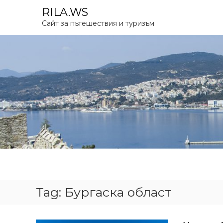
S
RILA.WS
k
Сайт за пътешествия и туризъм
i
p
t
o
c
o
n
t
e
n
t
Tag:
Бургаска област