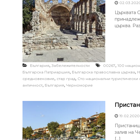
02.03.202
Църквата С
принадлежи
църква. Ра
,
,
България
Забележителности
00267
100 национ
,
,
Българска Патриаршия
Българска православна църква
Н
,
,
средновековие
стар град
Сто национални туристически 
,
,
античност
България
Черноморие
Пристан
19.02.2020
Пристанищ
залив на Ч
[…]