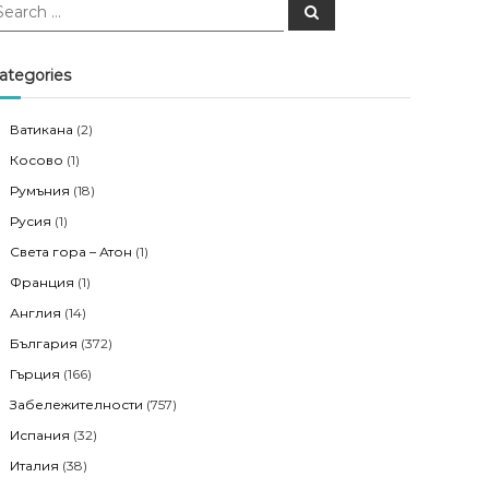
S
e
a
r
c
ategories
h
Ватикана
(2)
Косово
(1)
Румъния
(18)
Русия
(1)
Света гора – Атон
(1)
Франция
(1)
Англия
(14)
България
(372)
Гърция
(166)
Забележителности
(757)
Испания
(32)
Италия
(38)