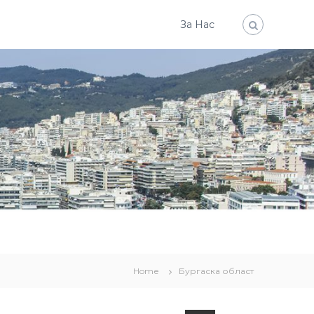
За Нас
Home
Бургаска област