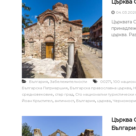
Църква 
04.03.202
Църквата С
принадлежи
църква. Ра
,
,
България
Забележителности
00271
100 национ
,
,
Българска Патриаршия
Българска православна църква
Н
,
,
средновековие
стар град
Сто национални туристически 
,
,
,
,
Йоан Кръстител
античност
България
църква
Черномор
Църква 
Българи