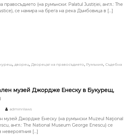
 правосъдието (на румънски: Palatul Justiției, англ.: The
ustice), се намира на брега на река Дъмбовица в […]
,
,
,
,
курещ
дворец
Дворецът на правосъдието
Румъния
Съдебна
лен музей Джордже Енеску в Букурещ,
я
adminrilaws
 музей Джордже Енеску (на румънски Muzeul Naţional
scu, англ.: The National Museum George Enescu) се
 невероятния […]