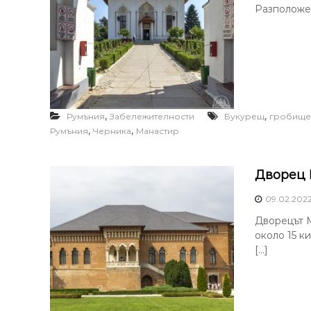
Разположен
,
,
Румъния
Забележителности
Букурещ
гробище
,
,
Румъния
Черника
Манастир
Дворец 
09.02.202
Дворецът М
около 15 к
[…]