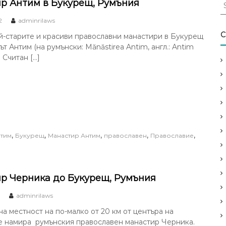
S
р Антим в Букурещ, Румъния
e
2
adminrilaws
a
r
C
й-старите и красиви православни манастири в Букурещ
c
ът Антим (на румънски: Mănăstirea Antim, англ.: Antim
h
 Считан […]
f
o
r
:
,
,
,
,
,
тим
Букурещ
Манастир Антим
православен
Православие
р Черника до Букурещ, Румъния
adminrilaws
а местност на по-малко от 20 км от центъра на
е намира румънския православен манастир Черника.