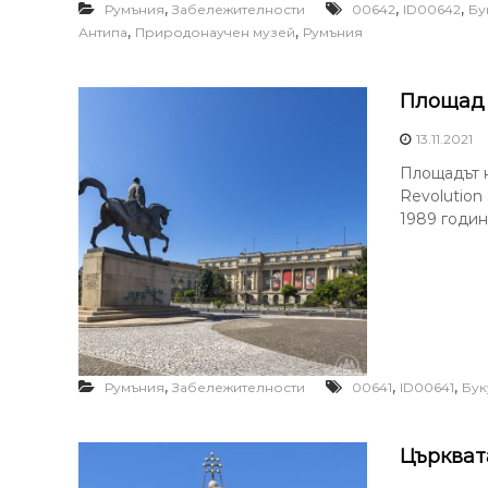
,
,
,
Румъния
Забележителности
00642
ID00642
Бу
,
,
Антипа
Природонаучен музей
Румъния
Площад 
13.11.2021
Площадът на
Revolution
1989 годин
,
,
,
Румъния
Забележителности
00641
ID00641
Бу
Църкват