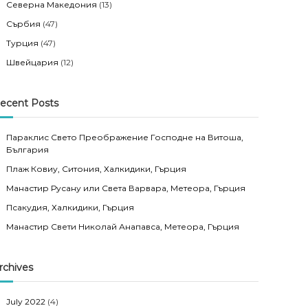
Северна Македония
(13)
Сърбия
(47)
Турция
(47)
Швейцария
(12)
ecent Posts
Параклис Свето Преображение Господне на Витоша,
България
Плаж Ковиу, Ситония, Халкидики, Гърция
Манастир Русану или Света Варвара, Метеора, Гърция
Псакудия, Халкидики, Гърция
Манастир Свети Николай Анапавса, Метеора, Гърция
rchives
July 2022
(4)