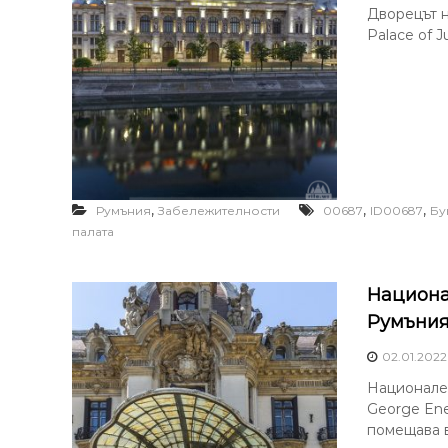
Дворецът на
Palace of J
,
,
,
Румъния
Забележителности
00687
ID00687
Бу
палата
Национа
Румъни
02.01.2022
Национален
George Ene
помещава в