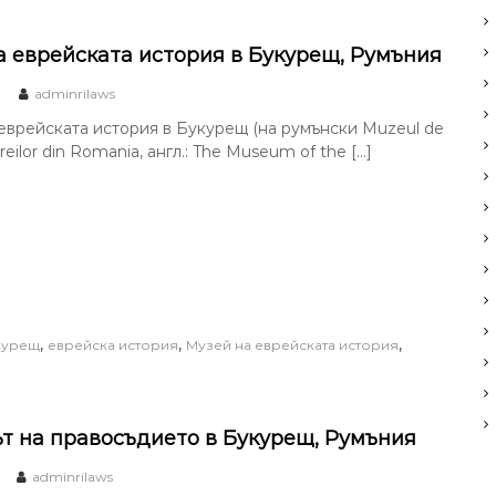
а еврейската история в Букурещ, Румъния
adminrilaws
еврейската история в Букурещ (на румънски Muzeul de
Evreilor din Romania, англ.: The Museum of the […]
,
,
,
курещ
еврейска история
Музей на еврейската история
т на правосъдието в Букурещ, Румъния
adminrilaws