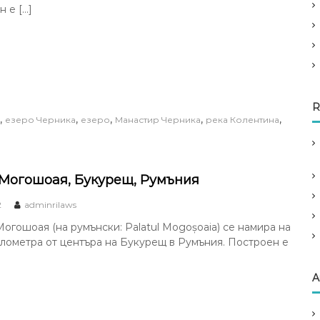
 е […]
R
,
,
,
,
,
езеро Черника
езеро
Манастир Черника
река Колентина
Могошоая, Букурещ, Румъния
2
adminrilaws
огошоая (на румънски: Palatul Mogoșoaia) се намира на
илометра от центъра на Букурещ в Румъния. Построен е
A