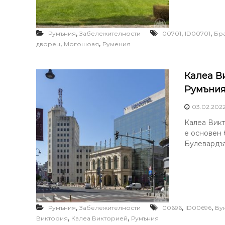
,
,
,
Румъния
Забележителности
00701
ID00701
Бр
,
,
дворец
Могошоая
Румения
Калеа В
Румъни
03.02.202
Калеа Викто
е основен 
Булевардът
,
,
,
Румъния
Забележителности
00696
ID00696
Бу
,
,
Виктория
Калеа Викторией
Румъния