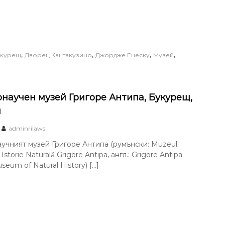
,
,
,
,
укурещ
Дворец Кантакузино
Джордже Енеску
Музей
научен музей Григоре Антипа, Букурещ,
я
adminrilaws
чният музей Григоре Антипа (румънски: Muzeul
Istorie Naturală Grigore Antipa, англ.: Grigore Antipa
seum of Natural History) […]