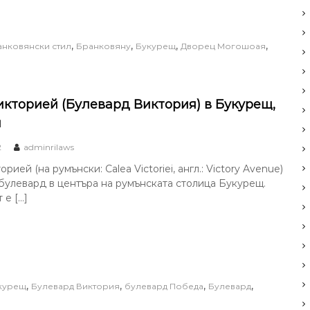
,
,
,
,
анковянски стил
Бранковяну
Букурещ
Дворец Могошоая
икторией (Булевард Виктория) в Букурещ,
я
2
adminrilaws
рией (на румънски: Calea Victoriei, англ.: Victory Avenue)
булевард в центъра на румънската столица Букурещ.
 е […]
,
,
,
,
курещ
Булевард Виктория
булевард Победа
Булевард