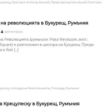
,
,
,
курещ
Григоре Антипа
Музей
Природонаучен музей Григоре
на революцията в Букурещ, Румъния
adminrilaws
 Революцията (румънски: Piața Revoluției, англ.:
 Square) е разположен в центъра на Букурещ. Преди
а е бил […]
,
,
,
курещ
площад на Революцията
Площад
Румъния
а Крецулеску в Букурещ, Румъния