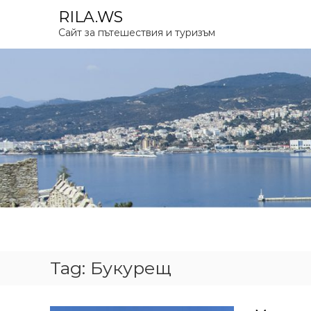
S
RILA.WS
k
Сайт за пътешествия и туризъм
i
p
t
o
c
o
n
t
e
n
t
Tag:
Букурещ