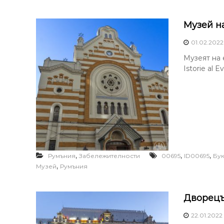
Музей н
01.02.2022
Музеят на 
Istorie al 
,
,
,
Румъния
Забележителности
00695
ID00695
Бу
,
Музей
Румъния
Дворецъ
22.01.2022