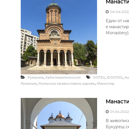
Манасти
04.04.202
Един от на
е манастир
Monastery).
,
,
,
Румъния
Забележителности
00730
ID00730
Ан
,
,
Румъния
Румънска православна църква
Манастир
Манасти
01.04.2022
В живописн
Букурещ с