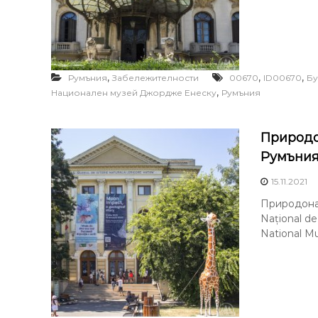
,
,
,
Румъния
Забележителности
00670
ID00670
Б
,
Национален музей Джордже Енеску
Румъния
Природо
Румъни
15.11.2021
Природонау
Național de 
National Mu