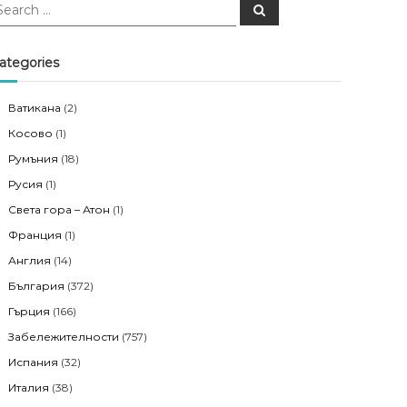
S
e
a
r
c
ategories
h
Ватикана
(2)
Косово
(1)
Румъния
(18)
Русия
(1)
Света гора – Атон
(1)
Франция
(1)
Англия
(14)
България
(372)
Гърция
(166)
Забележителности
(757)
Испания
(32)
Италия
(38)