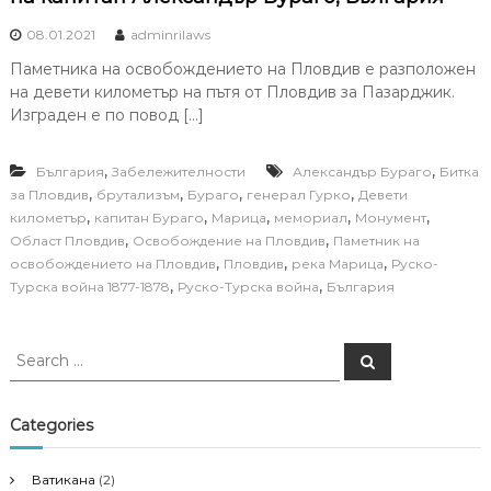
08.01.2021
adminrilaws
Паметника на освобождението на Пловдив е разположен
на девети километър на пътя от Пловдив за Пазарджик.
Изграден е по повод […]
,
,
България
Забележителности
Александър Бураго
Битка
,
,
,
,
за Пловдив
брутализъм
Бураго
генерал Гурко
Девети
,
,
,
,
,
километър
капитан Бураго
Марица
мемориал
Монумент
,
,
Област Пловдив
Освобождение на Пловдив
Паметник на
,
,
,
освобождението на Пловдив
Пловдив
река Марица
Руско-
,
,
Турска война 1877-1878
Руско-Турска война
България
S
S
e
e
a
a
r
c
r
Categories
h
c
h
Ватикана
(2)
f