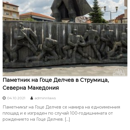
Паметник на Гоце Делчев в Струмица,
Северна Македония
04.10.2021
adminrilaws
Паметникът на Гоце Делчев се намира на едноименния
площад и е изграден по случай 100-годишнината от
рождението на Гоце Делчев. […]