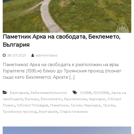
Паметник Арка на свободата, Беклемето,
България
28.07.2021
adminrilaws
Паметникът Арка на свободата е разположен на връх
Горалтепе (1595 м) близо до Троянския проход (познат
също като Беклемето). Арката […]
,
,
,
България
Забележителности
00598
ID00598
Арка на
,
,
,
,
,
свободата
Балкан
Беклемето
брутализъм
Кърнаре
Област
,
,
,
,
,
Ловеч
Област Пловдив
Паметник
Троян-Кърнаре
Троян
,
,
Троянски проход
България
Стара планина