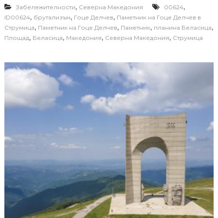
,
,
Забележителности
Северна Македония
00624
,
,
,
ID00624
брутализъм
Гоце Делчев
Паметник на Гоце Делчев в
,
,
,
,
Струмица
Паметник на Гоце Делчев
Паметник
планина Беласица
,
,
,
,
Площад
Беласица
Македония
Северна Македония
Струмица