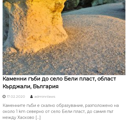
Каменни гъби до село Бели пласт, област
Кърджали, България
17.02.2020
adminrilaws
Каменните гъби е скално образувание, разположено на
около 1 km северно от село Бели пласт, до самия път
между Хасково […]