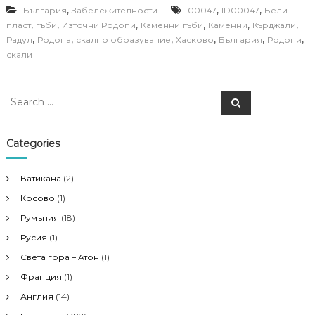
,
,
,
България
Забележителности
00047
ID00047
Бели
,
,
,
,
,
,
пласт
гъби
Източни Родопи
Каменни гъби
Каменни
Кърджали
,
,
,
,
,
,
Радул
Родопа
скално образувание
Хасково
България
Родопи
скали
S
S
e
e
a
a
r
c
r
Categories
h
c
h
Ватикана
(2)
f
Косово
(1)
o
r
Румъния
(18)
:
Русия
(1)
Света гора – Атон
(1)
Франция
(1)
Англия
(14)