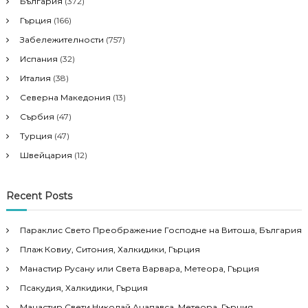
България
(372)
Гърция
(166)
Забележителности
(757)
Испания
(32)
Италия
(38)
Северна Македония
(13)
Сърбия
(47)
Турция
(47)
Швейцария
(12)
Recent Posts
Параклис Свето Преображение Господне на Витоша, България
Плаж Ковиу, Ситония, Халкидики, Гърция
Манастир Русану или Света Варвара, Метеора, Гърция
Псакудия, Халкидики, Гърция
Манастир Свети Николай Анапавса, Метеора, Гърция