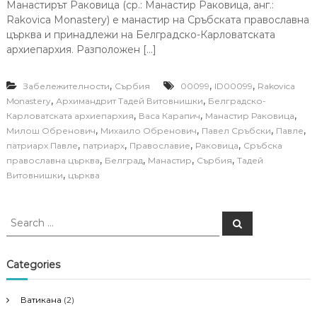
Манастирът Раковица (ср.: Манастир Раковица, анг.:
Rakovica Monastery) е манастир на Сръбската православна
църква и принадлежи на Белградско-Карловатската
архиепархия. Разположен […]
,
,
,
Забележителности
Сърбия
00099
ID00099
Rakovica
,
,
Monastery
Архимандрит Тадей Витовнишки
Белградско-
,
,
,
Карловатската архиепархия
Васа Карапич
Манастир Раковица
,
,
,
,
Милош Обренович
Михаило Обренович
Павел Сръбски
Павле
,
,
,
,
патриарх Павле
патриарх
Православие
Раковица
Сръбска
,
,
,
,
православна църква
Белград
Манастир
Сърбия
Тадей
,
Витовнишки
църква
S
S
e
e
a
a
r
c
r
Categories
h
c
h
Ватикана
(2)
f