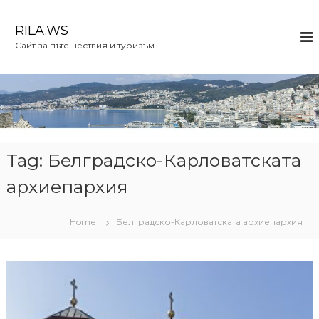
S
k
RILA.WS
i
Сайт за пътешествия и туризъм
p
t
o
c
o
n
t
e
Tag:
Белградско-Карловатската
n
архиепархия
t
Home
Белградско-Карловатската архиепархия