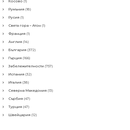
Косово
(1)
o
r
Румъния
(18)
:
Русия
(1)
Света гора – Атон
(1)
Франция
(1)
Англия
(14)
България
(372)
Гърция
(166)
Забележителности
(757)
Испания
(32)
Италия
(38)
Северна Македония
(13)
Сърбия
(47)
Турция
(47)
Швейцария
(12)