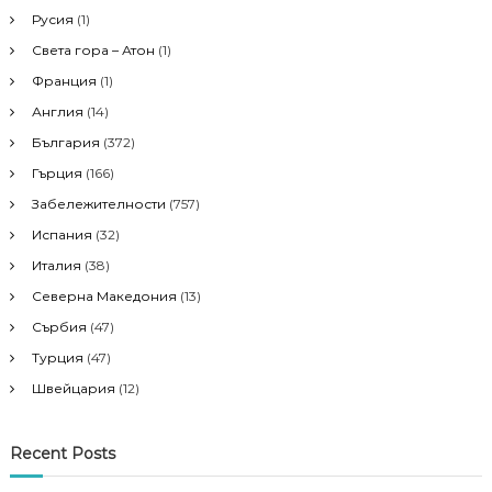
:
Русия
(1)
Света гора – Атон
(1)
Франция
(1)
Англия
(14)
България
(372)
Гърция
(166)
Забележителности
(757)
Испания
(32)
Италия
(38)
Северна Македония
(13)
Сърбия
(47)
Турция
(47)
Швейцария
(12)
Recent Posts