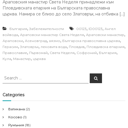
Араповския манастир Света Неделя принадлежи към
Пловдивската епархия на Българската православна
църква. Намира се близо до село Златовръх, на отбивка […]
,
,
,
България
Забележителности
00123
ID00123
Ангел
,
,
,
войвода
Араповски манастир Света Неделя
Араповски манастир
,
,
,
,
Араповски
Асеновград
аязмо
Българска православна църква
,
,
,
,
,
Герасим
Златовръх
лековита вода
Пловдив
Пловдивска епархия
,
,
,
,
,
Православие
Първомай
Света Неделя
Софроний
България
,
,
Кула
Манастир
църква
S
S
e
e
a
a
r
c
r
Categories
h
c
h
Ватикана
(2)
f
Косово
(1)
o
r
Румъния
(18)