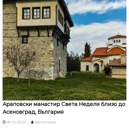
Араповски манастир Света Неделя близо до
Асеновград, България
18.02.2020
adminrilaws