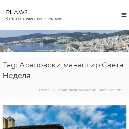
S
k
RILA.WS
i
Сайт за пътешествия и туризъм
p
t
o
c
o
n
t
e
Tag:
Араповски манастир Света
n
Неделя
t
Home
Араповски манастир Света Неделя