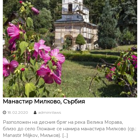
Манастир Милково, Сърбия
18.02.2020
adminrilaws
Разположен на десния бряг на река Велика Морава,
близо до село Гложане се намира манастира Милково (ср.:
Manastir Miljkov, Миљков). […]