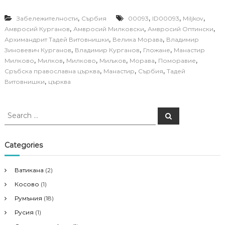
,
,
,
,
Забележителности
Сърбия
00093
ID00093
Miljkov
,
,
,
Амвросий Курганов
Амвросий Милковски
Амвросий Оптински
,
,
Архимандрит Тадей Витовнишки
Велика Морава
Владимир
,
,
,
Зиновевич Курганов
Владимир Курганов
Гложане
Манастир
,
,
,
,
,
,
Милково
Милков
Милково
Миљков
Морава
Поморавие
,
,
,
Сръбска православна църква
Манастир
Сърбия
Тадей
,
Витовнишки
църква
S
S
e
e
a
a
r
c
r
Categories
h
c
h
Ватикана
(2)
f
Косово
(1)
o
r
Румъния
(18)
:
Русия
(1)