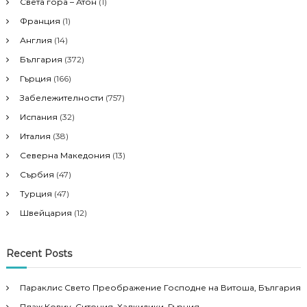
Света гора – Атон
(1)
Франция
(1)
Англия
(14)
България
(372)
Гърция
(166)
Забележителности
(757)
Испания
(32)
Италия
(38)
Северна Македония
(13)
Сърбия
(47)
Турция
(47)
Швейцария
(12)
Recent Posts
Параклис Свето Преображение Господне на Витоша, България
Плаж Ковиу, Ситония, Халкидики, Гърция