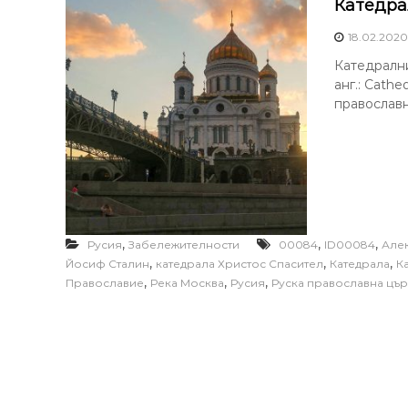
Катедра
18.02.2020
Катедрални
анг.: Cathe
православн
,
,
,
Русия
Забележителности
00084
ID00084
Алек
,
,
,
Йосиф Сталин
катедрала Христос Спасител
Катедрала
К
,
,
,
Православие
Река Москва
Русия
Руска православна цър