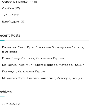
Северна Македония
(13)
Сърбия
(47)
Турция
(47)
Швейцария
(12)
ecent Posts
Параклис Свето Преображение Господне на Витоша,
България
Плаж Ковиу, Ситония, Халкидики, Гърция
Манастир Русану или Света Варвара, Метеора, Гърция
Псакудия, Халкидики, Гърция
Манастир Свети Николай Анапавса, Метеора, Гърция
rchives
July 2022
(4)