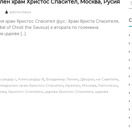
S
лен храм Христос Спасител, Москва, Русия
e
adminrilaws
a
r
C
я храм Христос Спасител (рус.: Храм Христа Спасителя,
c
dral of Christ the Saviour) е втората по големина
h
а църква […]
f
o
r
:
,
,
,
,
сандър I
Александър III
Владимир Ленин
Дворец на Съветите
,
,
,
,
атедрален храм Христос Спасител
Кремъл
Москва
Наполеон
,
,
,
ква
Христос Спасител
църква Христос Спасител
църква