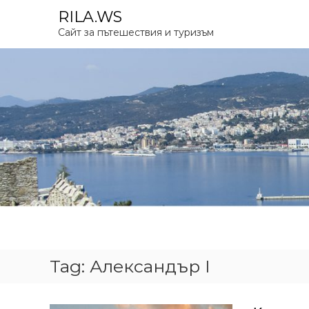
S
RILA.WS
k
Сайт за пътешествия и туризъм
i
p
t
o
c
o
n
t
e
n
t
Tag:
Александър I