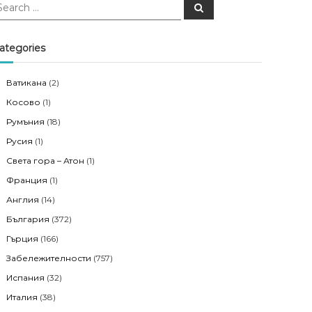
S
e
a
r
c
ategories
h
Ватикана
(2)
Косово
(1)
Румъния
(18)
Русия
(1)
Света гора – Атон
(1)
Франция
(1)
Англия
(14)
България
(372)
Гърция
(166)
Забележителности
(757)
Испания
(32)
Италия
(38)