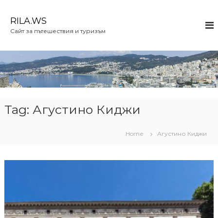
S
k
RILA.WS
i
Сайт за пътешествия и туризъм
p
t
o
c
o
n
t
e
Tag:
Агустино Киджи
n
t
Home
Агустино Киджи