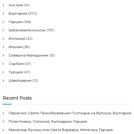
Англия
(14)
България
(372)
Гърция
(166)
Забележителности
(757)
Испания
(32)
Италия
(38)
Северна Македония
(13)
Сърбия
(47)
Турция
(47)
Швейцария
(12)
Recent Posts
Параклис Свето Преображение Господне на Витоша, България
Плаж Ковиу, Ситония, Халкидики, Гърция
Манастир Русану или Света Варвара, Метеора, Гърция