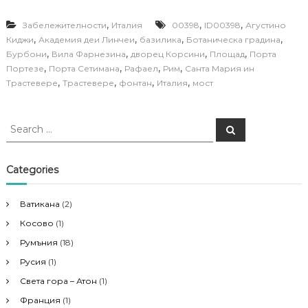
,
,
,
Забележителности
Италия
00398
ID00398
Агустино
,
,
,
,
Киджи
Академия деи Линчеи
базилика
Ботаническа градина
,
,
,
,
Бурбони
Вила Фарнезина
дворец Корсини
Площад
Порта
,
,
,
,
Портезе
Порта Сетимана
Рафаел
Рим
Санта Мария ин
,
,
,
,
Трастевере
Трастевере
фонтан
Италия
мост
S
S
e
e
a
a
r
c
r
Categories
h
c
h
Ватикана
(2)
f
Косово
(1)
o
r
Румъния
(18)
:
Русия
(1)
Света гора – Атон
(1)
Франция
(1)