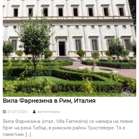
Вила Фарнезина в Рим, Италия
21.07.2020
adminrilaws
Вила Фарнезина (итал.: Villa Farnesina) се намира на левия
бряг на река Тибър, в римския район Трастевере. Тя е
паметник […]