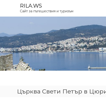
S
RILA.WS
k
Сайт за пътешествия и туризъм
i
p
t
o
c
o
n
t
e
n
t
Църква Свети Петър в Цюр