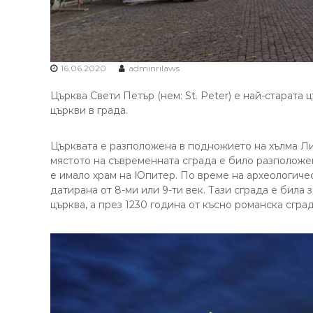
16.06.2020
adminrilaws
Църква Свети Петър (нем: St. Peter) е най-старата 
църкви в града.
Църквата е разположена в подножието на хълма Л
мястото на съвременната сграда е било разположе
е имало храм на Юпитер. По време на археологичес
датирана от 8-ми или 9-ти век. Тази сграда е бил
църква, а през 1230 година от късно романска сград