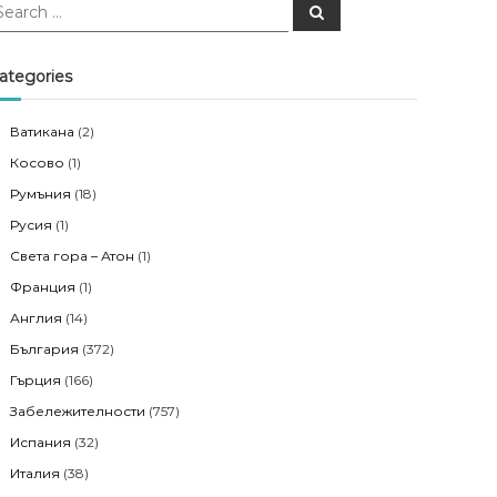
S
e
a
r
c
ategories
h
Ватикана
(2)
Косово
(1)
Румъния
(18)
Русия
(1)
Света гора – Атон
(1)
Франция
(1)
Англия
(14)
България
(372)
Гърция
(166)
Забележителности
(757)
Испания
(32)
Италия
(38)