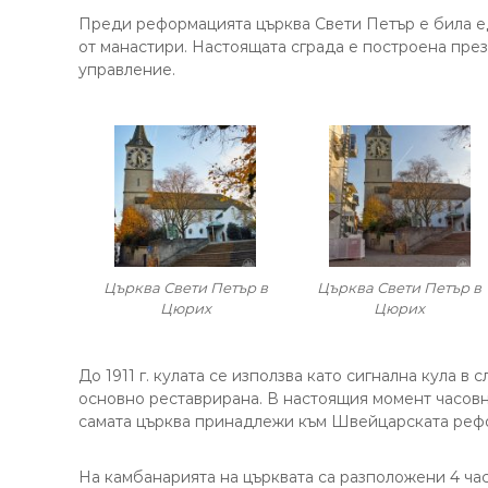
Преди реформацията църква Свети Петър е била еди
от манастири. Настоящата сграда е построена през
управление.
Църква Свети Петър в
Църква Свети Петър в
Цюрих
Цюрих
До 1911 г. кулата се използва като сигнална кула в 
основно реставрирана. В настоящия момент часовн
самата църква принадлежи към Швейцарската реф
На камбанарията на църквата са разположени 4 час