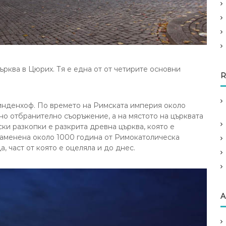
църква в Цюрих. Тя е една от от четирите основни
R
инденхоф. По времето на Римската империя около
но отбранително съоръжение, а на мястото на църквата
ки разкопки е разкрита древна църква, която е
а заменена около 1000 година от Римокатолическа
а, част от която е оцеляла и до днес.
A