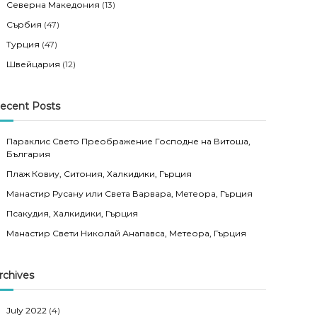
Северна Македония
(13)
Сърбия
(47)
Турция
(47)
Швейцария
(12)
ecent Posts
Параклис Свето Преображение Господне на Витоша,
България
Плаж Ковиу, Ситония, Халкидики, Гърция
Манастир Русану или Света Варвара, Метеора, Гърция
Псакудия, Халкидики, Гърция
Манастир Свети Николай Анапавса, Метеора, Гърция
rchives
July 2022
(4)