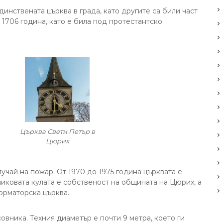
нствената църква в града, като другите са били част
 1706 година, като е била под протестантско
Църква Свети Петър в
Цюрих
случай на пожар. От 1970 до 1975 година църквата е
иковата кулата е собственост на общината на Цюрих, а
орматорска църква.
овника. Техния диаметър е почти 9 метра, което ги