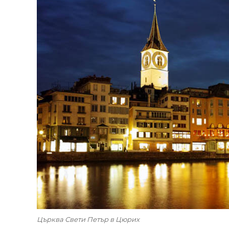
Църква Свети Петър в Цюрих