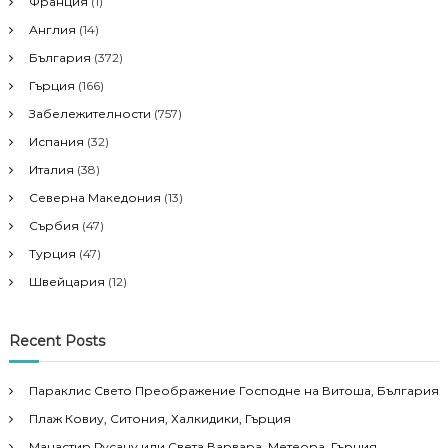
g
Франция
(1)
Англия
(14)
a
България
(372)
t
Гърция
(166)
Забележителности
(757)
i
Испания
(32)
o
Италия
(38)
Северна Македония
(13)
n
Сърбия
(47)
Турция
(47)
Швейцария
(12)
Recent Posts
Параклис Свето Преображение Господне на Витоша, България
Плаж Ковиу, Ситония, Халкидики, Гърция
Манастир Русану или Света Варвара, Метеора, Гърция