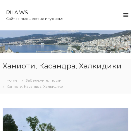
S
k
RILA.WS
i
Сайт за пътешествия и туризъм
p
t
o
c
o
n
t
e
Ханиоти, Касандра, Халкидики
n
t
Home
Забележителности
Ханиоти, Касандра, Халкидики