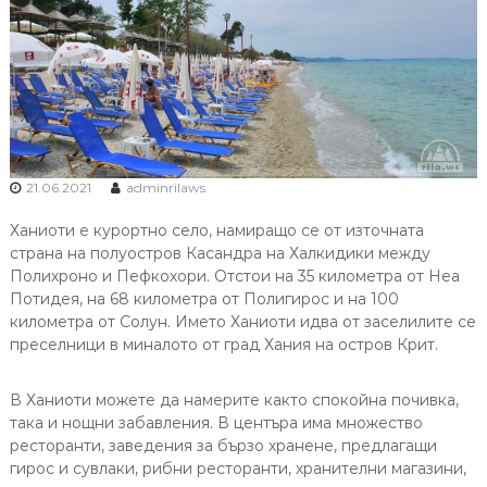
21.06.2021
adminrilaws
Ханиоти е курортно село, намиращо се от източната
страна на полуостров Касандра на Халкидики между
Полихроно и Пефкохори. Отстои на 35 километра от Неа
Потидея, на 68 километра от Полигирос и на 100
километра от Солун. Името Ханиоти идва от заселилите се
преселници в миналото от град Хания на остров Крит.
В Ханиоти можете да намерите както спокойна почивка,
така и нощни забавления. В центъра има множество
ресторанти, заведения за бързо хранене, предлагащи
гирос и сувлаки, рибни ресторанти, хранителни магазини,