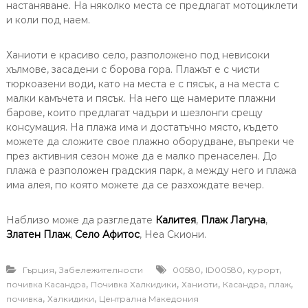
настаняване. На няколко места се предлагат мотоциклети
и коли под наем.
Ханиоти е красиво село, разположено под невисоки
хълмове, засадени с борова гора. Плажът е с чисти
тюркоазени води, като на места е с пясък, а на места с
малки камъчета и пясък. На него ще намерите плажни
барове, които предлагат чадъри и шезлонги срещу
консумация. На плажа има и достатъчно място, където
можете да сложите свое плажно оборудване, въпреки че
през активния сезон може да е малко пренаселен. До
плажа е разположен градския парк, а между него и плажа
има алея, по която можете да се разхождате вечер.
Наблизо може да разгледате
Калитея
,
Плаж Лагуна
,
Златен Плаж
,
Село Афитос
, Неа Скиони.
,
,
,
,
Гърция
Забележителности
00580
ID00580
курорт
,
,
,
,
,
почивка Касандра
Почивка Халкидики
Ханиоти
Касандра
плаж
,
,
почивка
Халкидики
Централна Македония