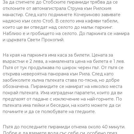
За да стигнете до Стобските пирамиди трябва да се
отклоните от автомагистрала Струма към Рилския
манастир. След като подминете Кочериново завивате
надясно към село Стоб. В селото има кафяви табели,
които ще ви отведат над селото до малък паркинг.
Наблизо е и гробището на селото. До паркинга се намира
и църквата Свети Прокопий.
На края на паркинга има каса за билети. Цената за
възрастни е 2 лева, а намалената цена на билета е 1 лев.
Пътя от тук продължава по широк черен път. От пътя се
открива невероятна панорама към Рила. След като
заобиколите хълма пътеката става по-тясна, но добре
обозначена. Пирамидите се намират на няколко места
покрай пътеката. Има изградени парапети, които да ви
предпазят от падане с изключение на най-горните. По
пътеката има пейки и беседки, на които можете да си
почините и да се полюбувате на гледките.
Пътя до последните пирамиди отнема около 40 минути.
Добре е да вземете вода със себе си, особено през