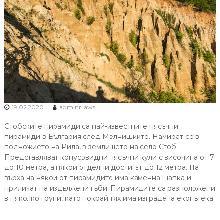
19.02.2020
adminrilaws
Стобските пирамиди са най-известните пясъчни
пирамиди в България след Мелнишките. Намират се в
подножието на Рила, в землището на село Стоб.
Представляват конусовидни пясъчни кули с височина от 7
до 10 метра, а някои отделни достигат до 12 метра. На
върха на някои от пирамидите има каменна шапка и
приличат на издължени гъби. Пирамидите са разположени
в няколко групи, като покрай тях има изградена екопътека.