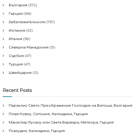
България
(372)
t
Гърция
(166)
i
Забележителности
(757)
Испания
(32)
o
Италия
(38)
Северна Македония
(13)
n
Сърбия
(47)
Турция
(47)
Швейцария
(12)
Recent Posts
Параклис Свето Преображение Господне на Витоша, България
Плаж Ковиу, Ситония, Халкидики, Гърция
Манастир Русану или Света Варвара, Метеора, Гърция
Псакудия, Халкидики, Гърция