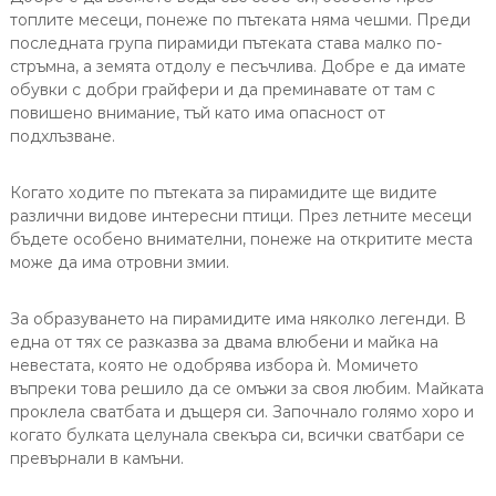
топлите месеци, понеже по пътеката няма чешми. Преди
последната група пирамиди пътеката става малко по-
стръмна, а земята отдолу е песъчлива. Добре е да имате
обувки с добри грайфери и да преминавате от там с
повишено внимание, тъй като има опасност от
подхлъзване.
Когато ходите по пътеката за пирамидите ще видите
различни видове интересни птици. През летните месеци
бъдете особено внимателни, понеже на откритите места
може да има отровни змии.
За образуването на пирамидите има няколко легенди. В
една от тях се разказва за двама влюбени и майка на
невестата, която не одобрява избора ѝ. Момичето
въпреки това решило да се омъжи за своя любим. Майката
проклела сватбата и дъщеря си. Започнало голямо хоро и
когато булката целунала свекъра си, всички сватбари се
превърнали в камъни.