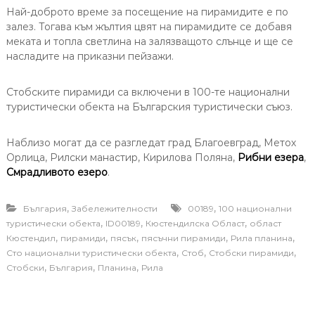
Най-доброто време за посещение на пирамидите е по
залез. Тогава към жълтия цвят на пирамидите се добавя
меката и топла светлина на залязващото слънце и ще се
насладите на приказни пейзажи.
Стобските пирамиди са включени в 100-те национални
туристически обекта на Българския туристически съюз.
Наблизо могат да се разгледат град Благоевград, Метох
Орлица, Рилски манастир, Кирилова Поляна,
Рибни езера
,
Смрадливото езеро
.
,
,
България
Забележителности
00189
100 национални
,
,
,
туристически обекта
ID00189
Кюстендилска Област
област
,
,
,
,
,
Кюстендил
пирамиди
пясък
пясъчни пирамиди
Рила планина
,
,
,
Сто национални туристически обекта
Стоб
Стобски пирамиди
,
,
,
Стобски
България
Планина
Рила