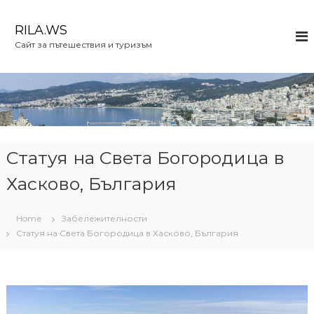
S
k
RILA.WS
i
Сайт за пътешествия и туризъм
p
t
o
c
o
n
t
e
Статуя на Света Богородица в
n
Хасково, България
t
Home
Забележителности
Статуя на Света Богородица в Хасково, България