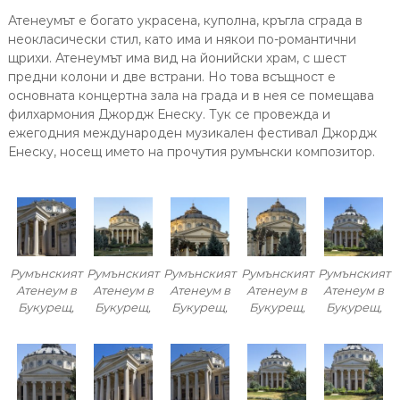
Атенеумът е богато украсена, куполна, кръгла сграда в
неокласически стил, като има и някои по-романтични
щрихи. Атенеумът има вид на йонийски храм, с шест
предни колони и две встрани. Но това всъщност е
основната концертна зала на града и в нея се помещава
филхармония Джордж Енеску. Тук се провежда и
ежегодния международен музикален фестивал Джордж
Енеску, носещ името на прочутия румънски композитор.
Румънският
Румънският
Румънският
Румънският
Румънският
Атенеум в
Атенеум в
Атенеум в
Атенеум в
Атенеум в
Букурещ,
Букурещ,
Букурещ,
Букурещ,
Букурещ,