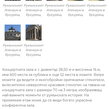
Румънският
Румънският
Румънският
Румънският
Румънският
Атенеум в
Атенеум в
Атенеум в
Атенеум в
Атенеум в
Букурещ,
Букурещ,
Букурещ,
Букурещ,
Букурещ,
Румънският
Румънският
Атенеум в
Атенеум в
Букурещ,
Букурещ,
Kонцертната зала е с диаметър 28,50 м и височина 16 м,
има 600 места за публика и още 52 места в ложите. Вътре
можете да видите и многобройни оригинални стенописи,
включително невероятно красивия стенопис на тавана на
концертната зала с размери 70 на 3 метра, изобразяващ
най-важните моменти от румънската история. На
приземния етаж може да се види богато украсена
конферентна зала.