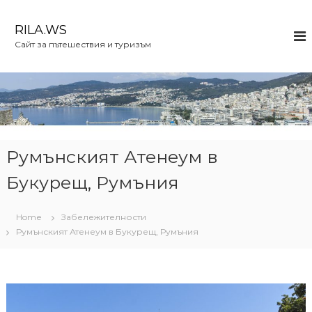
S
k
RILA.WS
i
Сайт за пътешествия и туризъм
p
t
o
c
o
n
t
e
Румънският Атенеум в
n
Букурещ, Румъния
t
Home
Забележителности
Румънският Атенеум в Букурещ, Румъния