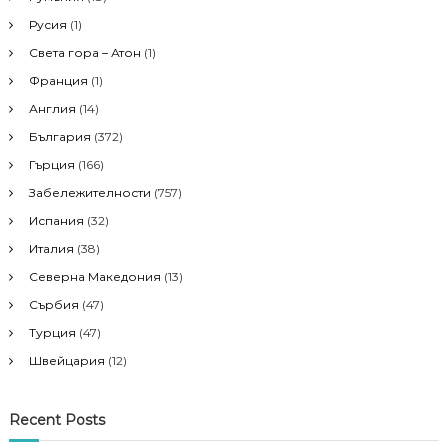
:
i
Русия
(1)
Света гора – Атон
(1)
g
Франция
(1)
Англия
(14)
a
България
(372)
t
Гърция
(166)
Забележителности
(757)
i
Испания
(32)
o
Италия
(38)
Северна Македония
(13)
n
Сърбия
(47)
Турция
(47)
Швейцария
(12)
Recent Posts