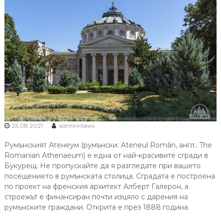
25.08.2021
adminrilaws
Румънският Атенеум (румънски: Ateneul Român, англ.: The
Romanian Athenaeum) е една от най-красивите сгради в
Букурещ. Не пропускайте да я разгледате при вашето
посещението в румънската столица. Сградата е построена
по проект на френския архитект Алберт Галерон, а
строежът е финансиран почти изцяло с дарения на
румънските граждани. Открита е през 1888 година.