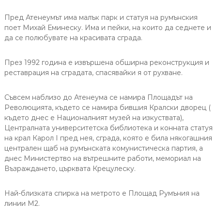
Пред Атенеумът има малък парк и статуя на румънския
поет Михай Еминеску. Има и пейки, на които да седнете и
да се полюбувате на красивата сграда.
През 1992 година е извършена обширна реконструкция и
реставрация на сградата, спасявайки я от рухване.
Съвсем наблизо до Атенеума се намира Площадът на
Революцията, където се намира бившия Кралски дворец (
където днес е Националният музей на изкуствата),
Централната университетска библиотека и конната статуя
на крал Карол I пред нея, сграда, която е била някогашния
централен щаб на румънската комунистическа партия, а
днес Министертво на вътрешните работи, мемориал на
Възраждането, църквата Крецулеску.
Най-близката спирка на метрото е Площад Румъния на
линии М2.