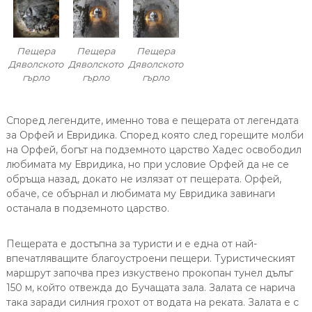
Пещера
Пещера
Пещера
Дяволското
Дяволското
Дяволското
гърло
гърло
гърло
Според легендите, именно това е пещерата от легендата
за Орфей и Евридика. Според която след горещите молби
на Орфей, богът на подземното царство Хадес освободил
любимата му Евридика, но при условие Орфей да не се
обръща назад, докато не излязат от пещерата. Орфей,
обаче, се обърнал и любимата му Евридика завинаги
останала в подземното царство.
Пещерата е достъпна за туристи и е една от най-
впечатляващите благоустроени пещери. Туристическият
маршрут започва през изкуствено прокопан тунел дълъг
150 м, който отвежда до Бучащата зала. Залата се нарича
така заради силния грохот от водата на реката. Залата е с