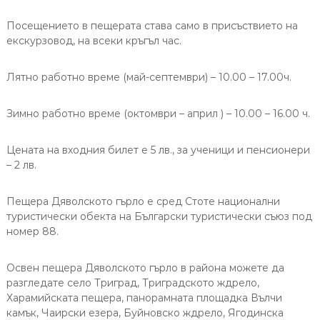
Посещението в пещерата става само в присъствието на
екскурзовод, на всеки кръгъл час.
Лятно работно време (май-септември) – 10.00 – 17.00ч.
Зимно работно време (октомври – април ) – 10.00 – 16.00 ч.
Цената на входния билет е 5 лв., за ученици и пенсионери
– 2 лв.
Пещера Дяволското гърло е сред Стоте национални
туристически обекта на Български туристически съюз под
номер 88.
Освен пещера Дяволското гърло в района можете да
разгледате село Триград, Триградското ждрело,
Харамийската пещера, панорамната площадка Вълчи
камък, Чаирски езера, Буйновско ждрело, Ягодинска