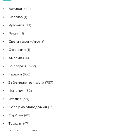
n
h
Ватикана
(2)
a
f
Косово
(1)
o
r
v
Румъния
(18)
:
Русия
(1)
i
Света гора – Атон
(1)
Франция
(1)
g
Англия
(14)
a
България
(372)
Гърция
(166)
t
Забележителности
(757)
i
Испания
(32)
Италия
(38)
o
Северна Македония
(13)
Сърбия
(47)
n
Турция
(47)