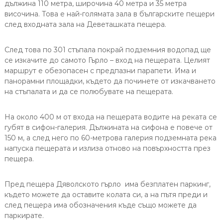
дължина 110 метра, широчина 40 метра и 35 метра
височина. Това е най-голямата зала в българските пещери
след входната зала на Деветашката пещера.
След това по 301 стъпала покрай подземния водопад ще
се изкачите до самото Гърло – вход на пещерата. Целият
маршрут е обезопасен с предпазни парапети. Има и
панорамни площадки, където да починете от изкачването
на стъпалата и да се полюбувате на пещерата.
На около 400 м от входа на пещерата водите на реката се
губят в сифон-галерия. Дължината на сифона е повече от
150 м, а след него по 60-метрова галерия подземната река
напуска пещерата и излиза отново на повърхността през
пещера.
Пред пещера Дяволското гърло има безплатен паркинг,
където можете да оставите колата си, а на пътя преди и
след пещера има обозначения къде също можете да
паркирате.