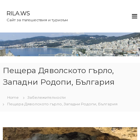
S
k
RILA.WS
i
Сайт за пътешествия и туризъм
p
t
o
c
o
n
t
e
Пещера Дяволското гърло,
n
Западни Родопи, България
t
Home
Забележителности
Пещера Дяволското гърло, Западни Родопи, България