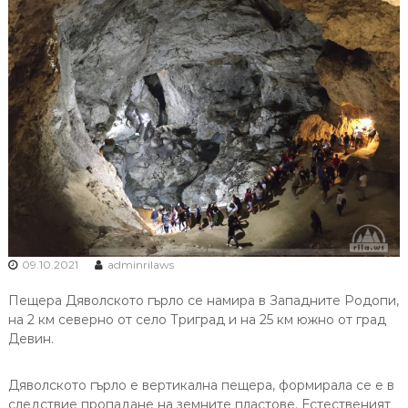
09.10.2021
adminrilaws
Пещера Дяволското гърло се намира в Западните Родопи,
на 2 км северно от село Триград и на 25 км южно от град
Девин.
Дяволското гърло е вертикална пещера, формиралa се е в
следствие пропадане на земните пластове. Естественият