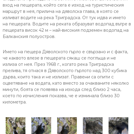
вход на пещерата, който сега е изход на туристическия
маршрут в нея, прилича на дяволска глава, в която се
изливат водите на река Триградска. От тук идва и името
на пещерата. Водите на реката образуват водопад вътре в
пещерата висок 42 м – най-високия подземен водопад на
Балканския полуостров.
Името на пещера Дяволското гърло е свързано и с факта,
че каквото влезе в пещерата сякаш се поглъща и не
излиза от нея. През 1968 г., когато река Триградска
прелива, тя отнася в Дяволското гърлото над 300 кубика
дърва, които така и не излизат. Правени са опити с
оцветяване на водата, като вместо за очакваните няколко
минути, боята се появява на изхода след близо 2 часа,
което по изчисления показва, че е изминала близо 30
километра.