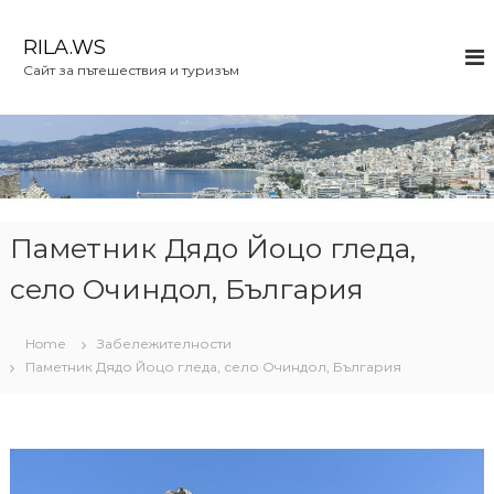
S
k
RILA.WS
i
Сайт за пътешествия и туризъм
p
t
o
c
o
n
t
e
Паметник Дядо Йоцо гледа,
n
село Очиндол, България
t
Home
Забележителности
Паметник Дядо Йоцо гледа, село Очиндол, България