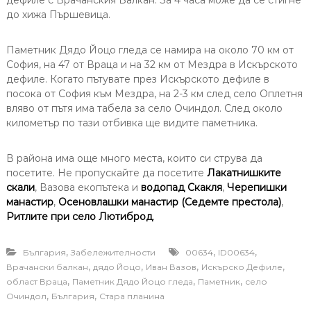
дефиле с Врачанския Балкан. За 4 часа може да се стигне
до хижа Пършевица.
Паметник Дядо Йоцо гледа се намира на около 70 км от
София, на 47 от Враца и на 32 км от Мездра в Искърското
дефиле. Когато пътувате през Искърското дефиле в
посока от София към Мездра, на 2-3 км след село Оплетня
вляво от пътя има табела за село Очиндол. След около
километър по тази отбивка ще видите паметника.
В района има още много места, които си струва да
посетите. Не пропускайте да посетите
Лакатнишките
скали
, Вазова екопътека и
водопад Скакля
,
Черепишки
манастир
,
Осеновлашки манастир (Седемте престола)
,
Ритлите при село Лютиброд
.
,
,
,
България
Забележителности
00634
ID00634
,
,
,
,
Врачански балкан
дядо Йоцо
Иван Вазов
Искърско Дефиле
,
,
,
област Враца
Паметник Дядо Йоцо гледа
Паметник
село
,
,
Очиндол
България
Стара планина