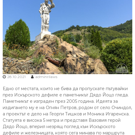
28.10.2021
adminrilaws
Едно от местата, които не бива да пропускате пътувайки
през Искърското дефиле е паметникът Дядо Йоцо гледа.
Паметникът е изграден през 2005 година. Идеята за
издигането му е на Огнян Петров, родом от село Очиндол,
а проектът е дело на Георги Тишков и Моника Игаренска.
Статуята е висока 5 метра и представя Вазовия герой
Дядо Йоцо, вперил незрящ поглед към Искърското
дефиле и железницата, която сега минава по маршрута