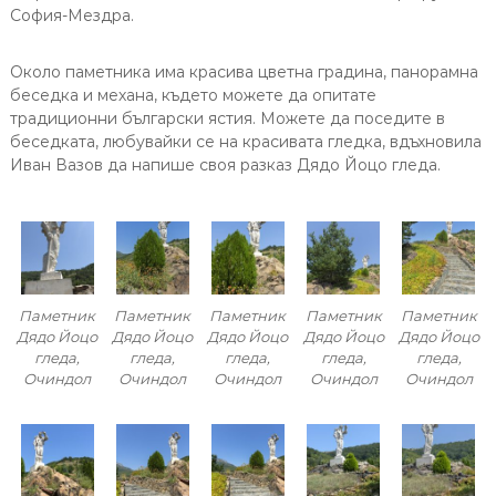
София-Мездра.
Около паметника има красива цветна градина, панорамна
беседка и механа, където можете да опитате
традиционни български ястия. Можете да поседите в
беседката, любувайки се на красивата гледка, вдъхновила
Иван Вазов да напише своя разказ Дядо Йоцо гледа.
Паметник
Паметник
Паметник
Паметник
Паметник
Дядо Йоцо
Дядо Йоцо
Дядо Йоцо
Дядо Йоцо
Дядо Йоцо
гледа,
гледа,
гледа,
гледа,
гледа,
Очиндол
Очиндол
Очиндол
Очиндол
Очиндол