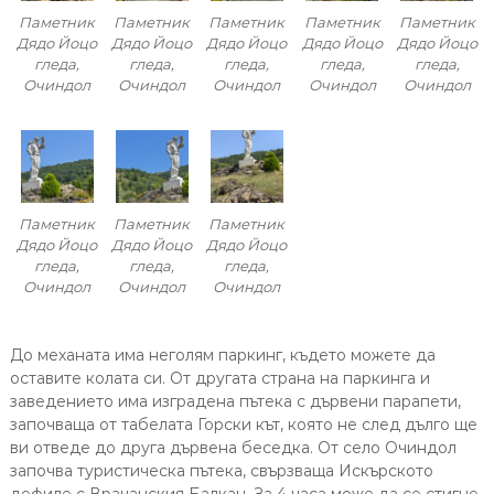
Паметник
Паметник
Паметник
Паметник
Паметник
Дядо Йоцо
Дядо Йоцо
Дядо Йоцо
Дядо Йоцо
Дядо Йоцо
гледа,
гледа,
гледа,
гледа,
гледа,
Очиндол
Очиндол
Очиндол
Очиндол
Очиндол
Паметник
Паметник
Паметник
Дядо Йоцо
Дядо Йоцо
Дядо Йоцо
гледа,
гледа,
гледа,
Очиндол
Очиндол
Очиндол
До механата има неголям паркинг, където можете да
оставите колата си. От другата страна на паркинга и
заведението има изградена пътека с дървени парапети,
започваща от табелата Горски кът, която не след дълго ще
ви отведе до друга дървена беседка. От село Очиндол
започва туристическа пътека, свързваща Искърското