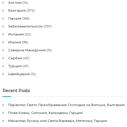
Англия
(14)
a
България
(372)
Гърция
(166)
t
Забележителности
(757)
i
Испания
(32)
Италия
(38)
o
Северна Македония
(13)
Сърбия
(47)
n
Турция
(47)
Швейцария
(12)
Recent Posts
Параклис Свето Преображение Господне на Витоша, България
Плаж Ковиу, Ситония, Халкидики, Гърция
Манастир Русану или Света Варвара, Метеора, Гърция