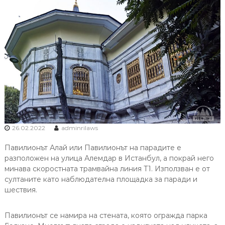
26.02.2022
adminrilaws
Павилионът Алай или Павилионът на парадите е
разположен на улица Алемдар в Истанбул, а покрай него
минава скоростната трамвайна линия Т1. Използван е от
султаните като наблюдателна площадка за паради и
шествия.
Павилионът се намира на стената, която огражда парка