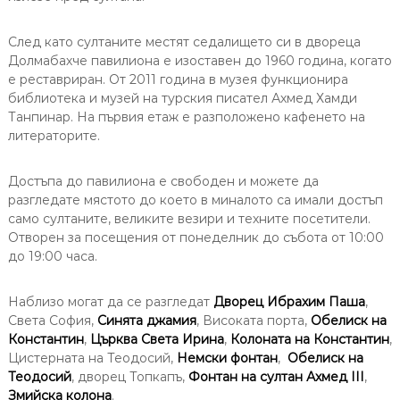
След като султаните местят седалището си в двореца
Долмабахче павилиона е изоставен до 1960 година, когато
е реставриран. От 2011 година в музея функционира
библиотека и музей на турския писател Ахмед Хамди
Танпинар. На първия етаж е разположено кафенето на
литераторите.
Достъпа до павилиона е свободен и можете да
разгледате мястото до което в миналото са имали достъп
само султаните, великите везири и техните посетители.
Отворен за посещения от понеделник до събота от 10:00
до 19:00 часа.
Наблизо могат да се разгледат
Дворец Ибрахим Паша
,
Света София,
Синята джамия
, Високата порта,
Обелиск на
Константин
,
Църква Света Ирина
,
Колоната на Константин
,
Цистерната на Теодосий,
Немски фонтан
,
Oбелиск на
Теодосий
, дворец Топкапъ,
Фонтан на султан Ахмед III
,
Змийска колона
.