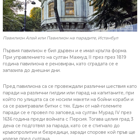
Павилион Алай или Павилион на парадите, Истанбул
Първия павилион е бил дървен и е имал кръгла форма.
При управлението на султан Махмуд II през през 1819
година павилиона е реновиран, като сградата се е
запазила до днешни дни.
Пред павилиона са се провеждали различни шествия като
паради на различни гилдии или парад на капитаните, при
който по улицата са се носили макети на бойни кораби и
са се разигравали битки с тях. Един от най-големите
паради се е провел по заповед на султан Мурад IV през
1636 година преди войната с Персия. Тогава целия град 3
дена се подготвял за парада, като се е стигнало до
кръвопролития и безредици, заради спорове кой пръв ще
излезе пред султана.