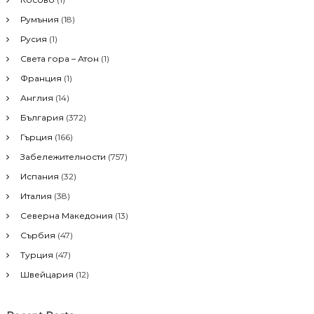
o
r
v
Румъния
(18)
:
Русия
(1)
i
Света гора – Атон
(1)
Франция
(1)
g
Англия
(14)
a
България
(372)
Гърция
(166)
t
Забележителности
(757)
i
Испания
(32)
Италия
(38)
o
Северна Македония
(13)
Сърбия
(47)
n
Турция
(47)
Швейцария
(12)