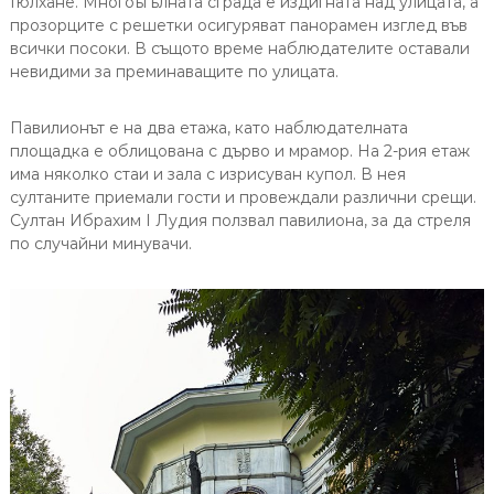
Гюлхане. Многоъгълната сграда е издигната над улицата, а
прозорците с решетки осигуряват панорамен изглед във
всички посоки. В същото време наблюдателите оставали
невидими за преминаващите по улицата.
Павилионът е на два етажа, като наблюдателната
площадка е облицована с дърво и мрамор. На 2-рия етаж
има няколко стаи и зала с изрисуван купол. В нея
султаните приемали гости и провеждали различни срещи.
Султан Ибрахим I Лудия ползвал павилиона, за да стреля
по случайни минувачи.