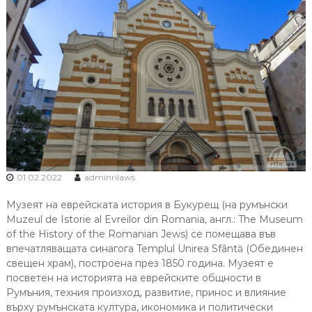
01.02.2022
adminrilaws
Музеят на еврейската история в Букурещ (на румънски
Muzeul de Istorie al Evreilor din Romania, англ.: The Museum
of the History of the Romanian Jews) се помещава във
впечатляващата синагога Templul Unirea Sfântă (Обединен
свещен храм), построена през 1850 година. Музеят е
посветен на историята на еврейските общности в
Румъния, техния произход, развитие, принос и влияние
върху румънската култура, икономика и политически