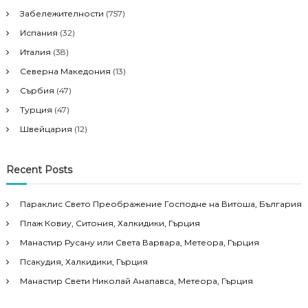
i
Забележителности
(757)
Испания
(32)
o
Италия
(38)
Северна Македония
(13)
n
Сърбия
(47)
Турция
(47)
Швейцария
(12)
Recent Posts
Параклис Свето Преображение Господне на Витоша, България
Плаж Ковиу, Ситония, Халкидики, Гърция
Манастир Русану или Света Варвара, Метеора, Гърция
Псакудия, Халкидики, Гърция
Манастир Свети Николай Анапавса, Метеора, Гърция