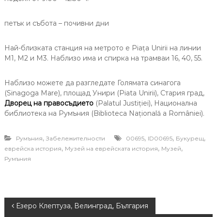
петък и събота – почивни дни
Най-близката станция на метрото е Piața Unirii на линии
М1, М2 и М3. Наблизо има и спирка на трамваи 16, 40, 55.
Наблизо можете да разгледате Голямата синагога
(Sinagoga Mare), площад Унири (Piata Unirii), Стария град,
Дворец на правосъдието
(Palatul Justiției), Национална
библиотека на Румъния (Biblioteca Națională a României).
,
,
,
,
Румъния
Забележителности
00695
ID00695
Букурещ
,
,
,
еврейска история
Музей на еврейската история
Музей
Румъния
P
Езеро Клептуза, Велинград, България