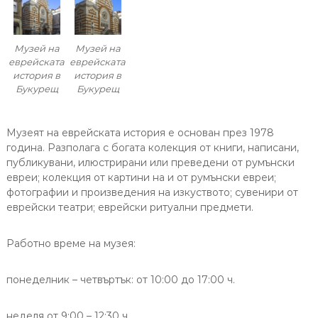
Музей на
Музей на
еврейската
еврейската
история в
история в
Букурещ
Букурещ
Музеят на еврейската история е основан през 1978
година. Разполага с богата колекция от книги, написани,
публикувани, илюстрирани или преведени от румънски
евреи; колекция от картини на и от румънски евреи;
фотографии и произведения на изкуството; сувенири от
еврейски театри; еврейски ритуални предмети.
Работно време на музея:
понеделник – четвъртък: от 10:00 до 17:00 ч.
неделя от 9:00 – 12:30 ч.