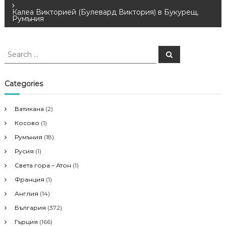
o
Калеа Викторией (Булевард Виктория) в Букурещ,
Румъния
s
S
S
t
e
e
a
a
r
n
c
r
Categories
h
c
a
h
Ватикана
(2)
f
v
Косово
(1)
o
r
Румъния
(18)
i
:
Русия
(1)
Света гора – Атон
(1)
g
Франция
(1)
a
Англия
(14)
България
(372)
t
Гърция
(166)