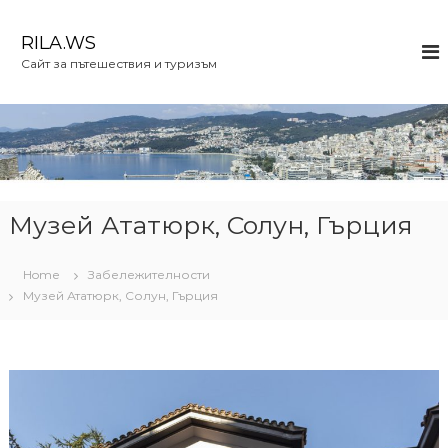
S
k
RILA.WS
i
Сайт за пътешествия и туризъм
p
t
o
c
o
n
t
e
Музей Ататюрк, Солун, Гърция
n
t
Home
Забележителности
Музей Ататюрк, Солун, Гърция