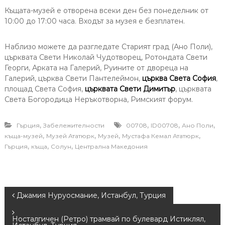
Къщата-музей е отворена всеки ден без понеделник от
10:00 до 17:00 часа. Входът за музея е безплатен.
Наблизо можете да разгледате Старият град (Ано Поли),
църквата Свети Николай Чудотворец, Ротондата Свети
Георги, Арката на Галерий, Руините от двореца на
Галерий, църква Свети Пантелеймон,
църква Света София
,
площад Света София,
църквата Свети Димитър
, църквата
Света Богородица Неръкотворна, Римският форум.
,
,
,
,
Гърция
Забележителности
00708
ID00708
Ано Поли
,
,
,
,
къща-музей
Музей Ататюрк
Музей
Мустафа Кемал Ататюрк
,
,
,
Гърция
къща
Солун
Централна Македония
P
Джамия Нуруосмание, Истанбул, Турция
o
Носталгичен (Ретро) трамвай по булевард Истиклял,