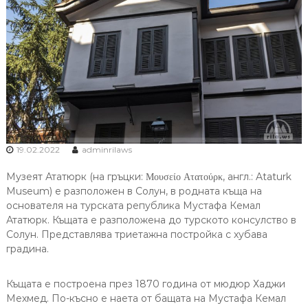
19.02.2022
adminrilaws
Музеят Ататюрк (на гръцки: Μουσείο Ατατούρκ, англ.: Ataturk
Museum) е разположен в Солун, в родната къща на
основателя на турската република Мустафа Кемал
Ататюрк. Къщата е разположена до турското консулство в
Солун. Представлява триетажна постройка с хубава
градина.
Къщата е построена през 1870 година от мюдюр Хаджи
Мехмед. По-късно е наета от бащата на Мустафа Кемал