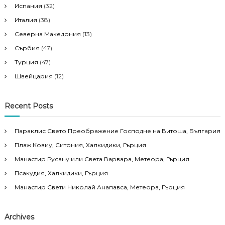
Испания
(32)
o
Италия
(38)
Северна Македония
(13)
n
Сърбия
(47)
Турция
(47)
Швейцария
(12)
Recent Posts
Параклис Свето Преображение Господне на Витоша, България
Плаж Ковиу, Ситония, Халкидики, Гърция
Манастир Русану или Света Варвара, Метеора, Гърция
Псакудия, Халкидики, Гърция
Манастир Свети Николай Анапавса, Метеора, Гърция
Archives