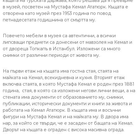
къщата на турската държава, която решава да я превърне
в музей, посветен на Мустафа Кемал Ататюрк. Къщата е
отворена като музей през 1953 година по повод
петнадесетата годишнина от смъртта му.
Повечето мебели в музея са автентични, а всички
липсващи предмети са донесени от мавзолея на Кемал и
от двореца Топкапъ в Истанбул. Изложени са много
снимки от различни периоди от живота му.
На първи етаж на къщата има гостна стая, стаята на
майката на Кемал, всекидневна и кухня. Вторият етаж
включва стаята, в която Мустафа Кемал е роден през 1881
година, стая, в която са изложени негови лични вещи, а на
стената има документи от образованието му, снимки,
публикации, исторически документи и книги за живота и
работата на Кемал Ататюрк. В къщата има и восъчни
фигури на Мустафа Кемал и на майката му. В двора има
нар, за който се твърди, че е засаден от бащата на Кемал.
Дворът на къщата е ограден с висока масивна ограда.