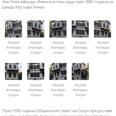
Али Риза ефенди. Именно в тази къща през 1881 година се
ражда Мустафа Кемал.
Музей
Музей
Музей
Музей
Музей
Ататюрк,
Ататюрк,
Ататюрк,
Ататюрк,
Ататюрк,
Солун
Солун
Солун
Солун
Солун
Музей
Музей
Музей
Музей
Ататюрк,
Ататюрк,
Ататюрк,
Ататюрк,
Солун
Солун
Солун
Солун
През 1935 година Общинският съвет на Солун предоставя