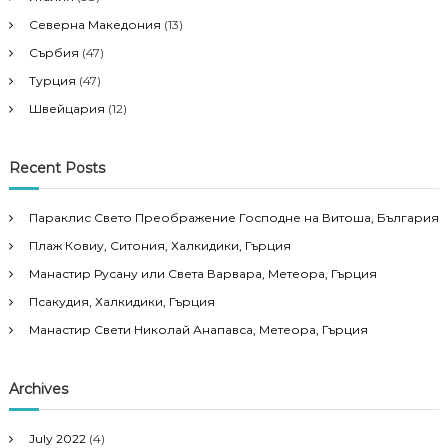
Северна Македония
(13)
n
Сърбия
(47)
Турция
(47)
Швейцария
(12)
Recent Posts
Параклис Свето Преображение Господне на Витоша, България
Плаж Ковиу, Ситония, Халкидики, Гърция
Манастир Русану или Света Варвара, Метеора, Гърция
Псакудия, Халкидики, Гърция
Манастир Свети Николай Анапавса, Метеора, Гърция
Archives
July 2022
(4)