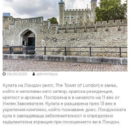
06.06.2020
adminrilaws
Кулата на Лондон (англ.: The Tower of London) е замък,
който е използван като затвор, кралска резиденция,
крепост и арсенал. Построена е в началото на 11 век от
Уилям Завоевателя. Кулата е разширена през 13 век в
укрепения комплекс, който познаваме днес. Лондонската
кула е завладяваща забележителност и определено
задължителна атракция при посещението ви в Лондон.