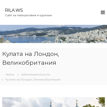
S
k
RILA.WS
i
Сайт за пътешествия и туризъм
p
t
o
c
o
n
t
e
Кулата на Лондон,
n
Великобритания
t
Home
Забележителности
Кулата на Лондон, Великобритания