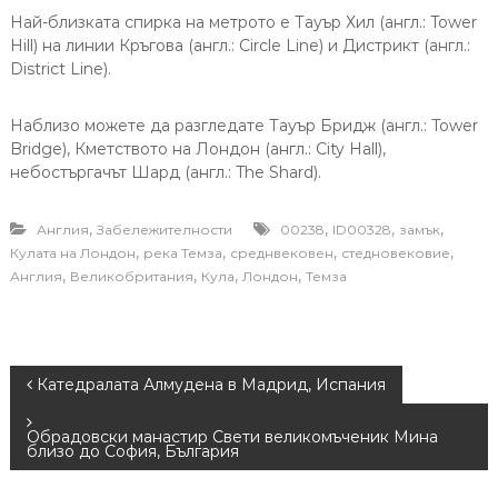
Най-близката спирка на метрото е Тауър Хил (англ.: Tower
Hill) на линии Кръгова (англ.: Circle Line) и Дистрикт (англ.:
District Line).
Наблизо можете да разгледате Тауър Бридж (англ.: Tower
Bridge), Кметството на Лондон (англ.: City Hall),
небостъргачът Шард (англ.: The Shard).
,
,
,
,
Англия
Забележителности
00238
ID00328
замък
,
,
,
,
Кулата на Лондон
река Темза
среднвековен
стедновековие
,
,
,
,
Англия
Великобритания
Кула
Лондон
Темза
P
Катедралата Алмудена в Мадрид, Испания
o
Обрадовски манастир Свети великомъченик Мина
близо до София, България
s