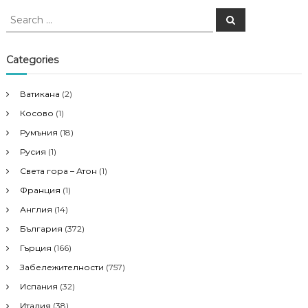
S
S
t
e
e
a
a
r
n
c
r
Categories
h
c
a
h
Ватикана
(2)
f
v
Косово
(1)
o
r
Румъния
(18)
i
:
Русия
(1)
Света гора – Атон
(1)
g
Франция
(1)
a
Англия
(14)
България
(372)
t
Гърция
(166)
i
Забележителности
(757)
Испания
(32)
o
Италия
(38)