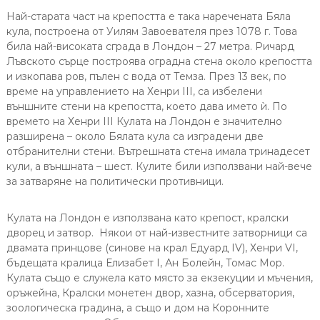
Най-старата част на крепостта е така наречената Бяла
кула, построена от Уилям Завоевателя през 1078 г. Това
била най-високата сграда в Лондон – 27 метра. Ричард
Лъвското сърце построява оградна стена около крепостта
и изкопава ров, пълен с вода от Темза. През 13 век, по
време на управлението на Хенри III, са избелени
външните стени на крепостта, което дава името ѝ. По
времето на Хенри III Кулата на Лондон е значително
разширена – около Бялата кула са изградени две
отбранителни стени. Вътрешната стена имала тринадесет
кули, а външната – шест. Кулите били използвани най-вече
за затваряне на политически противници.
Кулата на Лондон е използвана като крепост, кралски
дворец и затвор. Някои от най-известните затворници са
двамата принцове (синове на крал Едуард IV), Хенри VI,
бъдещата кралица Елизабет I, Ан Болейн, Томас Мор.
Кулата също е служела като място за екзекуции и мъчения,
оръжейна, Кралски монетен двор, хазна, обсерватория,
зоологическа градина, а също и дом на Коронните