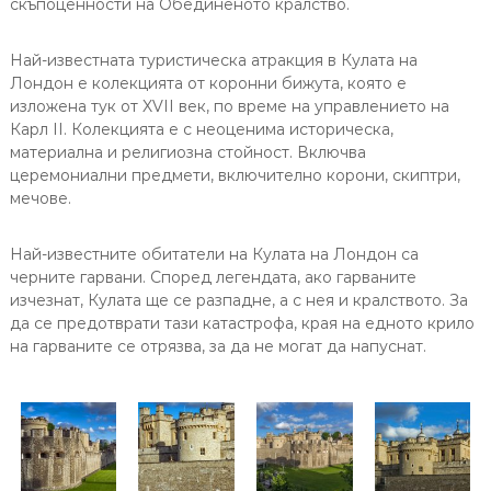
скъпоценности на Обединеното кралство.
Най-известната туристическа атракция в Кулата на
Лондон е колекцията от коронни бижута, която е
изложена тук от XVII век, по време на управлението на
Карл II. Колекцията е с неоценима историческа,
материална и религиозна стойност. Включва
церемониални предмети, включително корони, скиптри,
мечове.
Най-известните обитатели на Кулата на Лондон са
черните гарвани. Според легендата, ако гарваните
изчезнат, Кулата ще се разпадне, а с нея и кралството. За
да се предотврати тази катастрофа, края на едното крило
на гарваните се отрязва, за да не могат да напуснат.