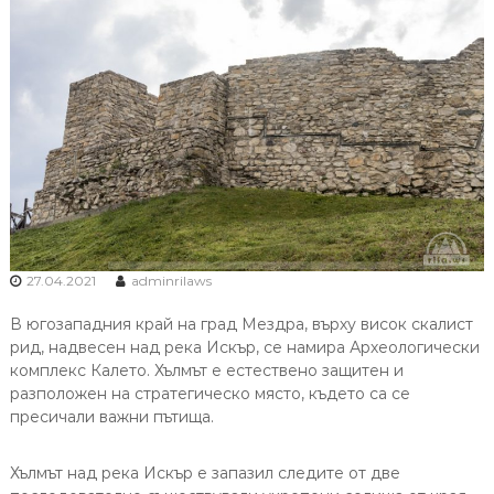
27.04.2021
adminrilaws
В югозападния край на град Мездра, върху висок скалист
рид, надвесен над река Искър, се намира Археологически
комплекс Калето. Хълмът е естествено защитен и
разположен на стратегическо място, където са се
пресичали важни пътища.
Хълмът над река Искър е запазил следите от две