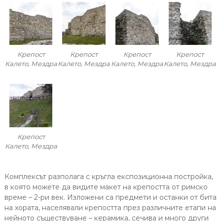
Крепост
Крепост
Крепост
Крепост
Калето, Мездра
Калето, Мездра
Калето, Мездра
Калето, Мездра
Крепост
Калето, Мездра
Комплексът разполага с кръгла експозиционна постройка,
в която можете да видите макет на крепостта от римско
време – 2-ри век. Изложени са предмети и останки от бита
на хората, населявали крепостта през различните етапи на
нейното съществуване – керамика, сечива и много други