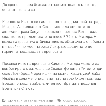
До крепостта има безплатен паркинг, където можете да
оставите колата си.
Крепостта Калето се намира в югозападния край на град
Мездра. Ако идвате от София може да стигнете по
автомагистрала Хемус до разклонението за Ботевград,
след което продължавате по шосе Е 79 към Мездра. На
входа на града има отбивка вдясно, обозначена с табела и
минавайки по мост на река Искър ще достигнете до
паркинга пред входа на крепостта.
Посещението на крепостта Калето в Мездра можете да
комбинирате с разходка до Скален феномен Ритлите при
село Лютиброд, Черепишки манастир, Къща-музей Баба
Илийца в село Челопек, паметник на връх Околчица, град
Враца, природна забележителност Вратцата, водопад
Врачанска Скакля.
,
,
,
България
Забележителности
00550
ID00550
,
,
,
Археологически комплекс Калето
Искър
Калето
Крепост