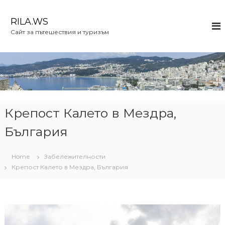
S
k
RILA.WS
i
Сайт за пътешествия и туризъм
p
t
o
c
o
n
t
e
Крепост Калето в Мездра,
n
България
t
Home
Забележителности
Крепост Калето в Мездра, България