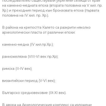
последователно съществували укрепени селища от края
на каменно-медната епоха (втората половина на V хил. пр.
Хр.) и преходния период към бронзовата епоха (първата
половина на IV хил. пр. Хр.).
В района на крепостта Калето са разкрити няколко
археологически пласта от различни епохи:
каменно-медна (IV хил.пр.Хр.);
ранножелязна (VIII-VI век пр.Хр);
римска (II-IV век);
византийски период (V-VI век);
Българско средновековие (IX-XI век).
В двора на Археологическия комплекс са изложени