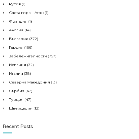
i
:
Русия
(1)
Света гора – Атон
(1)
g
Франция
(1)
a
Англия
(14)
България
(372)
t
Гърция
(166)
i
Забележителности
(757)
Испания
(32)
o
Италия
(38)
Северна Македония
(13)
n
Сърбия
(47)
Турция
(47)
Швейцария
(12)
Recent Posts