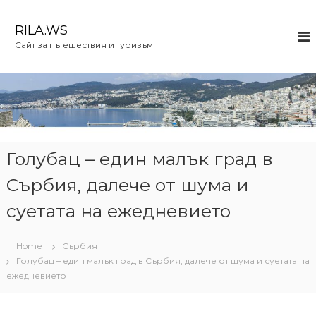
S
k
RILA.WS
i
Сайт за пътешествия и туризъм
p
t
o
c
o
n
t
e
Голубац – един малък град в
n
Сърбия, далече от шума и
t
суетата на ежедневието
Home
Сърбия
Голубац – един малък град в Сърбия, далече от шума и суетата на
ежедневието