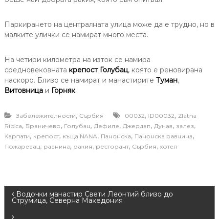
Паркирането на централната улица може да е трудно, но в
малките улички се намират много места.
На четири километра на изток се намира
средновековната
крепост Голубац
, която е реновирана
наскоро. Близо се намират и манастирите
Туман
,
Витовница
и
Горняк
.
,
,
,
Забележителности
Сърбия
00032
ID00032
Zlatna
,
,
,
,
,
,
,
Ribica
Браничево
Голубац
Дефиле
Джердап
Дунав
залез
,
,
,
,
,
Карпати
крепост
къща NANA
Панонска
Панонска равнина
,
,
,
,
,
Пожаревац
равнина
ракия
ресторант
Сърбия
хотел
P
Водочки манастир Свети Леонтий близо до
Струмица, Северна Македония
o