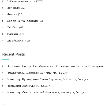
i
Забележителности
(757)
Испания
(32)
o
Италия
(38)
n
Северна Македония
(13)
Сърбия
(47)
Турция
(47)
Швейцария
(12)
Recent Posts
Параклис Свето Преображение Господне на Витоша, България
Плаж Ковиу, Ситония, Халкидики, Гърция
Манастир Русану или Света Варвара, Метеора, Гърция
Псакудия, Халкидики, Гърция
Манастир Свети Николай Анапавса, Метеора, Гърция