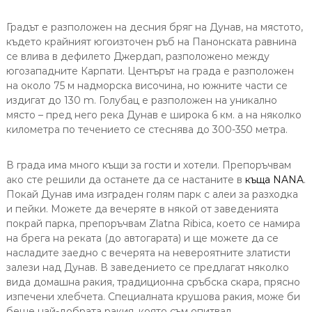
Градът е разположен на десния бряг на Дунав, на мястото,
където крайният югоизточен ръб на Панонската равнина
се влива в дефилето Джердап, разположено между
югозападните Карпати. Центърът на града е разположен
на около 75 м надморска височина, но южните части се
издигат до 130 m. Голубац е разположен на уникално
място – пред него река Дунав е широка 6 км. а на няколко
километра по течението се стеснява до 300-350 метра.
В града има много къщи за гости и хотели. Препоръчвам
ако сте решили да останете да се настаните в
къща NANA
.
Покай Дунав има изграден голям парк с алеи за разходка
и пейки. Можете да вечеряте в някой от заведенията
покрай парка, препоръчвам Zlatna Ribica, което се намира
на брега на реката (до автогарата) и ще можете да се
насладите заедно с вечерята на невероятните златисти
залези над Дунав. В заведението се предлагат няколко
вида домашна ракия, традиционна сръбска скара, прясно
изпечени хлебчета. Специалната крушова ракия, може би
беше най-добрата ракия, която съм опитвал.