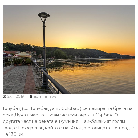
27.11.2019
adminrilaws
Голубац (ср. Голубац , анг. Golubac ) се намира на брега на
река Дунав, част от Браничевски окръг в Сърбия. От
другата част на реката е Румъния. Най-близкият голям
град е Пожаревац който е на 50 км, а столицата Белград е
на 130 км.