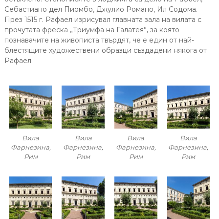
Себастиано дел Пиомбо, Джулио Романо, Ил Содома.
През 1515 г. Рафаел изрисувал главната зала на вилата с
прочутата фреска „Триумфа на Галатея”, за която
познавачите на живописта твърдят, че е един от най-
блестящите художествени образци създадени някога от
Рафаел.
Вила
Вила
Вила
Вила
Фарнезина,
Фарнезина,
Фарнезина,
Фарнезина,
Рим
Рим
Рим
Рим