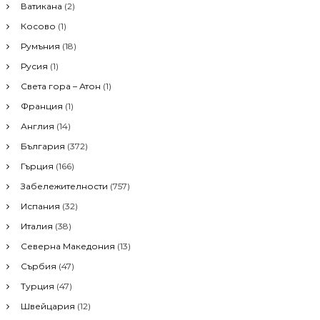
Ватикана
(2)
a
f
Косово
(1)
o
r
v
Румъния
(18)
:
Русия
(1)
i
Света гора – Атон
(1)
Франция
(1)
g
Англия
(14)
a
България
(372)
Гърция
(166)
t
Забележителности
(757)
i
Испания
(32)
Италия
(38)
o
Северна Македония
(13)
Сърбия
(47)
n
Турция
(47)
Швейцария
(12)