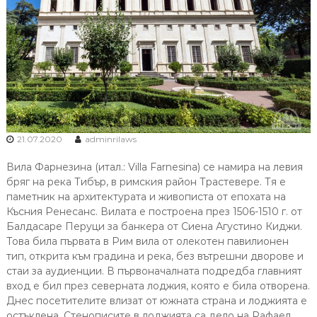
21.07.2020
adminrilaws
Вила Фарнезина (итал.: Villa Farnesina) се намира на левия
бряг на река Тибър, в римския район Трастевере. Тя е
паметник на архитектурата и живописта от епохата на
Късния Ренесанс. Вилата е построена през 1506-1510 г. от
Балдасаре Перуци за банкера от Сиена Агустино Киджи.
Това била първата в Рим вила от олекотен павилионен
тип, открита към градина и река, без вътрешни дворове и
стаи за аудиенции. В първоначалната подредба главният
вход е бил през северната лоджия, която е била отворена.
Днес посетителите влизат от южната страна и лоджията е
остъклена. Стенописите в лоджията са дело на Рафаел,