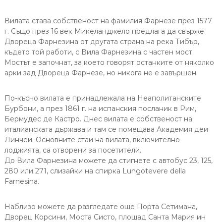
Вилата става собственост на фамилия Фарнезе през 1577
г. Също през 16 век Микеланджело предлага да свърже
Двореца Фарнезина от другата страна на река Тибър,
където той работи, с Вила Фарнезина с частен мост.
Мостът е започнат, за което говорят останките от няколко
арки зад Двореца Фарнезе, но никога не е завършен.
По-късно вилата е принадлежала на Неаполитанските
Бурбони, а през 1861 г. на испанския посланик в Рим,
Бермудес де Кастро. Днес вилата е собственост на
италианската държава и там се помещава Академия деи
Линчеи. Основните стаи на вилата, включително
лоджията, са отворени за посетители.
До Вила Фарнезина можете да стигнете с автобус 23, 125,
280 или 271, слизайки на спирка Lungotevere della
Farnesina.
Наблизо можете да разгледате още Порта Сетимана,
Дворец Корсини, Моста Систо, площад Санта Мария ин