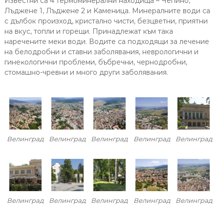
Известни са 4 термоминерални находища – Чепино,
Лъджене 1, Лъджене 2 и Kаменица. Минералните води са
с дълбок произход, кристално чисти, безцветни, приятни
на вкус, топли и горещи. Принадлежат към така
наречените меки води. Водите са подходящи за лечение
на белодробни и ставни заболявания, неврологични и
гинеĸологични проблеми, бъбречни, чернодробни,
стомашно-чревни и много други заболявания.
Велинград
Велинград
Велинград
Велинград
Велинград
Велинград
Велинград
Велинград
Велинград
Велинград