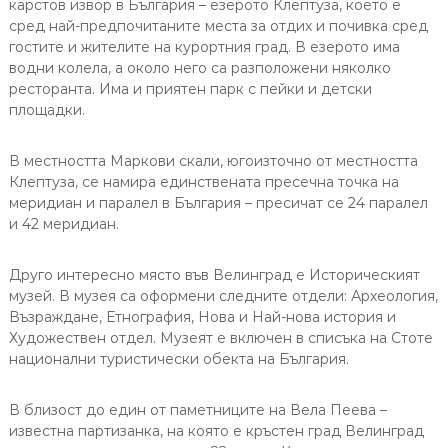
карстов извор в България – езерото Клептуза, което е
сред най-предпочитаните места за отдих и почивка сред
гостите и жителите на курортния град. В езерото има
водни колела, а около него са разположени няколко
ресторанта. Има и приятен парк с пейки и детски
площадки.
В местността Маркови скали, югоизточно от местността
Клептуза, се намира единствената пресечна точка на
меридиан и паралел в България – пресичат се 24 паралел
и 42 меридиан.
Друго интересно място във Велинград е Историческият
музей. В музея са оформени следните отдели: Археология,
Възраждане, Етнография, Нова и Най-нова история и
Художествен отдел. Музеят е включен в списъка на Стоте
национални туристически обекта на България.
В близост до един от паметниците на Вела Пеева –
известна партизанка, на която е кръстен град Велинград