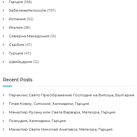
Гърция
(166)
t
Забележителности
(757)
i
Испания
(32)
Италия
(38)
o
Северна Македония
(13)
Сърбия
(47)
n
Турция
(47)
Швейцария
(12)
Recent Posts
Параклис Свето Преображение Господне на Витоша, България
Плаж Ковиу, Ситония, Халкидики, Гърция
Манастир Русану или Света Варвара, Метеора, Гърция
Псакудия, Халкидики, Гърция
Манастир Свети Николай Анапавса, Метеора, Гърция