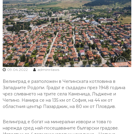
09.04.2022
adminrilaws
Велинград е разположен в Чепинската котловина в
Западните Родопи. Градът е създаден през 1948 година
чрез сливането на трите села Каменица, Лъджене и
Чепино. Намира се на 135 км от София, на 44 км от
областния център Пазарджик, на 80 км от Пловдив.
Велинград е богат на минерални извори и това го
нарежда сред най-посещаваните български градове.