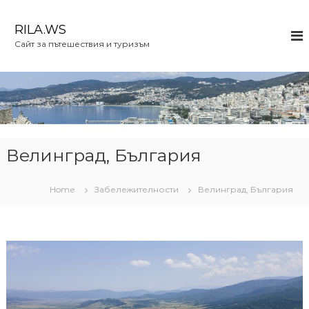
S
k
RILA.WS
i
Сайт за пътешествия и туризъм
p
t
o
c
o
n
t
e
Велинград, България
n
t
Home
Забележителности
Велинград, България