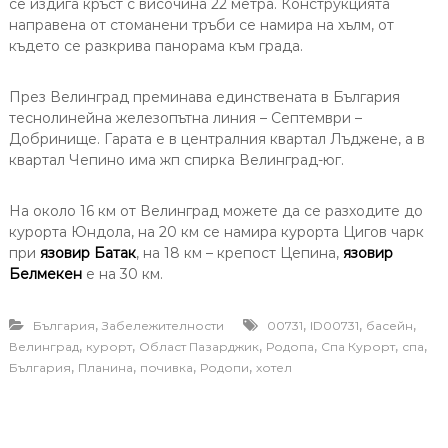
се издига кръст с височина 22 метра. Конструкцията
направена от стоманени тръби се намира на хълм, от
където се разкрива панорама към града.
През Велинград преминава единствената в България
теснолинейна железопътна линия – Септември –
Добринище. Гарата е в централния квартал Лъджене, а в
квартал Чепино има жп спирка Велинград-юг.
На около 16 км от Велинград можете да се разходите до
курорта Юндола, на 20 км се намира курорта Цигов чарк
при
язовир Батак
, на 18 км – крепост Цепина,
язовир
Белмекен
е на 30 км.
,
,
,
,
България
Забележителности
00731
ID00731
басейн
,
,
,
,
,
,
Велинград
курорт
Област Пазарджик
Родопа
Спа Курорт
спа
,
,
,
,
България
Планина
почивка
Родопи
хотел